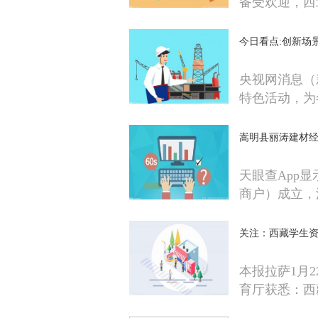
备受欢迎，西
今日看点:创新场
央视网消息（
特色活动，为
嵩明县丽涛建材经
天眼查App
商户）成立，
关注：西藏学生资
本报拉萨1月
育厅获悉：西