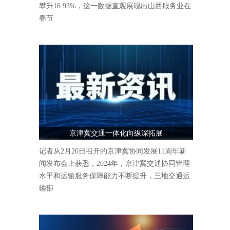
攀升16 93%，这一数据直观展现出山西服务业在
春节
京津冀交通一体化向纵深拓展
记者从2月20日召开的京津冀协同发展11周年新
闻发布会上获悉，2024年，京津冀交通协同管理
水平和运输服务保障能力不断提升，三地交通运
输部