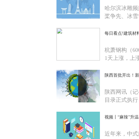
哈尔滨冰雕频
桨争先、冰雪
每日看点!建筑材料
杭萧钢构（60
1天上涨，上涨
陕西首批开出！
陕西网讯（记
目录正式执行
视频丨“麻辣”升
近年来，中式