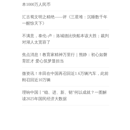
本1000万人民币
汇古蜀文明之精绝——评《三星堆：沉睡数千年
一醒惊天下》
不满意，泰伦-卢：洛城德比快船本该大胜；裁判
对湖人太宽容了
焦点消息！教育家精神万里行｜熊静：初心如磐
育匠才 爱心筑梦显担当
微资讯！丰田在中国再召回近1.6万辆汽车，此前
刚召回近10万辆
理响中国丨“稳、进、新、韧”何以成就？一图解
读2025年国民经济大数据