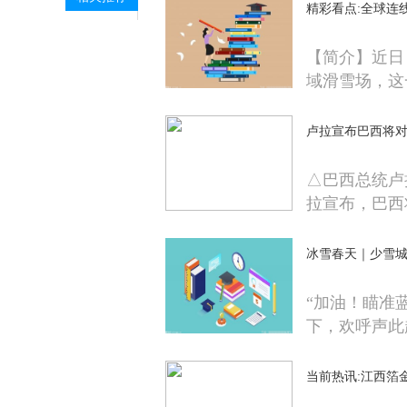
精彩看点:全球连
【简介】近日
域滑雪场，这
卢拉宣布巴西将对
△巴西总统卢
拉宣布，巴西
冰雪春天｜少雪城
“加油！瞄准
下，欢呼声此
当前热讯:江西箔