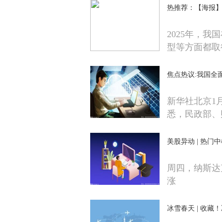
热推荐：【海报】
2025年，
型等方面都取
焦点热议:我国全
新华社北京1
悉，民政部、
美股异动 | 热门中
周四，纳斯达
涨
冰雪春天 | 收