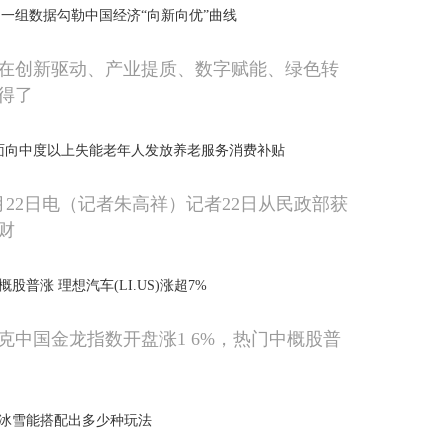
一组数据勾勒中国经济“向新向优”曲线
我国在创新驱动、产业提质、数字赋能、绿色转
得了
面向中度以上失能老年人发放养老服务消费补贴
月22日电（记者朱高祥）记者22日从民政部获
财
概股普涨 理想汽车(LI.US)涨超7%
克中国金龙指数开盘涨1 6%，热门中概股普
藏！冰雪能搭配出多少种玩法