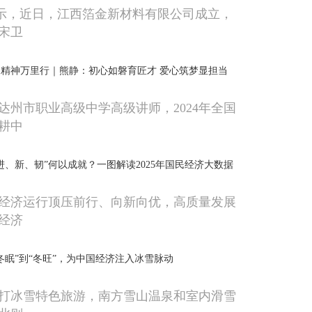
显示，近日，江西箔金新材料有限公司成立，
宋卫
精神万里行｜熊静：初心如磐育匠才 爱心筑梦显担当
达州市职业高级中学高级讲师，2024年全国
耕中
进、新、韧”何以成就？一图解读2025年国民经济大数据
国民经济运行顶压前行、向新向优，高质量发展
经济
冬眠”到“冬旺”，为中国经济注入冰雪脉动
打冰雪特色旅游，南方雪山温泉和室内滑雪