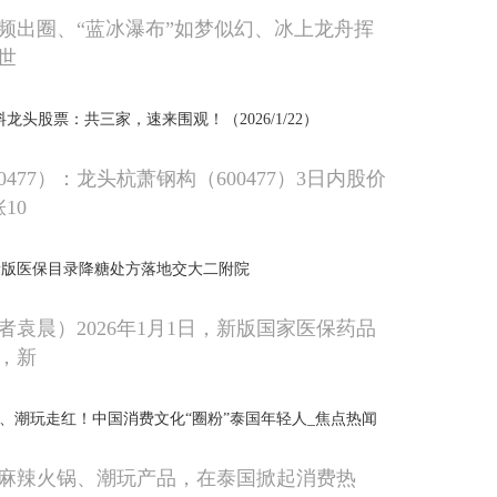
频出圈、“蓝冰瀑布”如梦似幻、冰上龙舟挥
世
龙头股票：共三家，速来围观！（2026/1/22）
0477）：龙头杭萧钢构（600477）3日内股价
10
新版医保目录降糖处方落地交大二附院
者袁晨）2026年1月1日，新版国家医保药品
，新
温、潮玩走红！中国消费文化“圈粉”泰国年轻人_焦点热闻
麻辣火锅、潮玩产品，在泰国掀起消费热