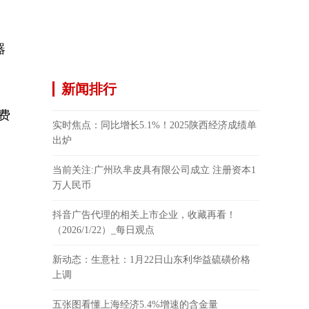
器
新闻排行
费
实时焦点：同比增长5.1%！2025陕西经济成绩单
出炉
当前关注:广州玖芈皮具有限公司成立 注册资本1
万人民币
抖音广告代理的相关上市企业，收藏再看！
（2026/1/22）_每日观点
新动态：生意社：1月22日山东利华益硫磺价格
上调
五张图看懂上海经济5.4%增速的含金量