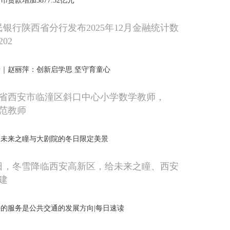
币贷款增加3877.32亿元
民银行陕西省分行发布2025年12月金融统计数
02
｜赵丽萍：创新启学思 坚守育童心
省西安市临潼区斜口中心小学数学教师，
模范教师
！未来之瞳与大剧院的冬日限定美景
20日，冬雪降临西安高新区，给未来之瞳、西安
建
的服务是公共交通的发展方向|每日速读