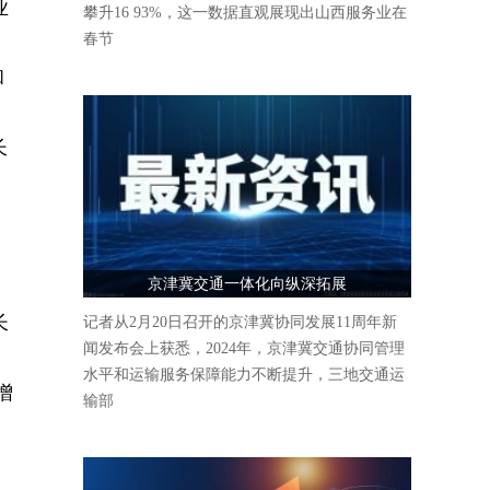
业
攀升16 93%，这一数据直观展现出山西服务业在
春节
和
长
京津冀交通一体化向纵深拓展
长
记者从2月20日召开的京津冀协同发展11周年新
闻发布会上获悉，2024年，京津冀交通协同管理
水平和运输服务保障能力不断提升，三地交通运
增
输部