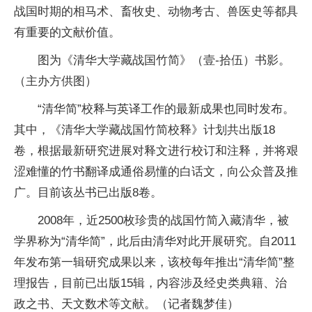
战国时期的相马术、畜牧史、动物考古、兽医史等都具
有重要的文献价值。
图为《清华大学藏战国竹简》（壹-拾伍）书影。
（主办方供图）
“清华简”校释与英译工作的最新成果也同时发布。
其中，《清华大学藏战国竹简校释》计划共出版18
卷，根据最新研究进展对释文进行校订和注释，并将艰
涩难懂的竹书翻译成通俗易懂的白话文，向公众普及推
广。目前该丛书已出版8卷。
2008年，近2500枚珍贵的战国竹简入藏清华，被
学界称为“清华简”，此后由清华对此开展研究。自2011
年发布第一辑研究成果以来，该校每年推出“清华简”整
理报告，目前已出版15辑，内容涉及经史类典籍、治
政之书、天文数术等文献。（记者魏梦佳）