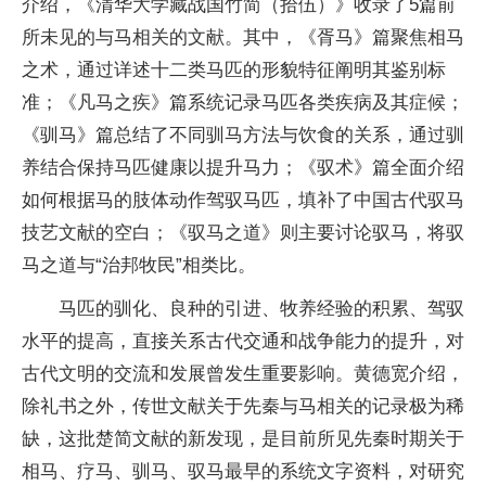
介绍，《清华大学藏战国竹简（拾伍）》收录了5篇前
所未见的与马相关的文献。其中，《胥马》篇聚焦相马
之术，通过详述十二类马匹的形貌特征阐明其鉴别标
准；《凡马之疾》篇系统记录马匹各类疾病及其症候；
《驯马》篇总结了不同驯马方法与饮食的关系，通过驯
养结合保持马匹健康以提升马力；《驭术》篇全面介绍
如何根据马的肢体动作驾驭马匹，填补了中国古代驭马
技艺文献的空白；《驭马之道》则主要讨论驭马，将驭
马之道与“治邦牧民”相类比。
马匹的驯化、良种的引进、牧养经验的积累、驾驭
水平的提高，直接关系古代交通和战争能力的提升，对
古代文明的交流和发展曾发生重要影响。黄德宽介绍，
除礼书之外，传世文献关于先秦与马相关的记录极为稀
缺，这批楚简文献的新发现，是目前所见先秦时期关于
相马、疗马、驯马、驭马最早的系统文字资料，对研究