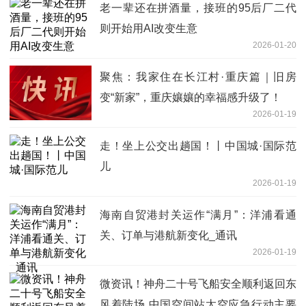
老一辈还在拼酒量，接班的95后厂二代
则开始用AI改变生意
2026-01-20
聚焦：我家住在长江村·重庆篇｜旧房
变“新家”，重庆孃孃的幸福感升级了！
2026-01-19
走！坐上公交出趟国！丨中国城·国际范
儿
2026-01-19
海南自贸港封关运作“满月”：洋浦看通
关、订单与港航新变化_通讯
2026-01-19
微资讯！神舟二十号飞船安全顺利返回东
风着陆场 中国空间站太空应急行动主要