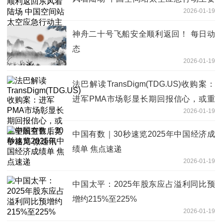
2026-01-19
任务圆满完成
神舟二十号飞船安全顺利返回！ 每日动
态
2026-01-19
法巴解读TransDigm(TDG.US)收购案：
进军PMA市场彰显长期回报信心，或重
2026-01-19
塑航空售后竞争格局 微速讯
中国有数｜30秒速览2025年中国经济成
绩单 焦点速递
2026-01-19
中国太平：2025年股东应占溢利同比预
增约215%至225%
2026-01-19