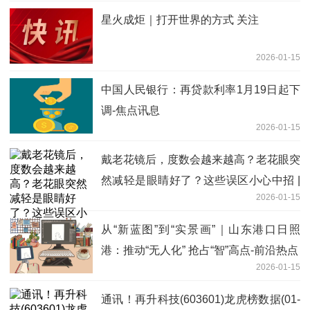
星火成炬｜打开世界的方式 关注
2026-01-15
中国人民银行：再贷款利率1月19日起下
调-焦点讯息
2026-01-15
戴老花镜后，度数会越来越高？老花眼突
然减轻是眼睛好了？这些误区小心中招 |
2026-01-15
科普时间
从“新蓝图”到“实景画”｜山东港口日照
港：推动“无人化” 抢占“智”高点-前沿热点
2026-01-15
通讯！再升科技(603601)龙虎榜数据(01-