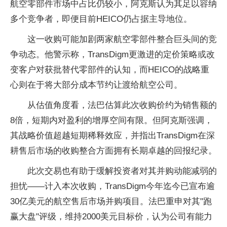
航空零部件市场中占比仍较小，阿克斯认为其足以容纳
多个竞争者，即便目前HEICO仍占据主导地位。
这一收购可能加剧两家航空零部件整合巨头间的竞
争动态。他警示称，TransDigm更激进的定价策略或改
变客户对获批替代零部件的认知，而HEICO的战略重
心则在于将大部分成本节约让渡给航空公司。
从估值角度看，法巴估算此次收购价约为销售额的
8倍，短期内对盈利的增厚空间有限。但阿克斯强调，
其战略价值超越短期稀释效应，并指出TransDigm在深
耕售后市场的收购整合方面拥有长期卓越的回报纪录。
此次交易也有助于缓解投资者对其并购动能减弱的
担忧——计入本次收购，TransDigm今年迄今已宣布逾
30亿美元的航空售后市场并购项目。法巴重申对其"跑
赢大盘"评级，维持2000美元目标价，认为公司有能力