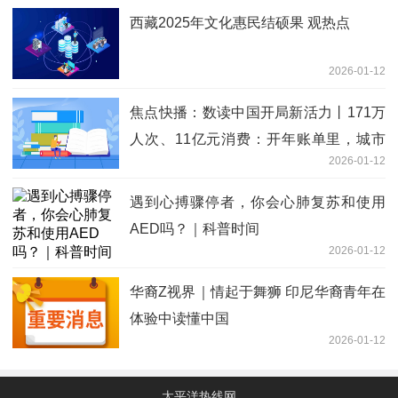
西藏2025年文化惠民结硕果 观热点
2026-01-12
焦点快播：数读中国开局新活力丨171万
人次、11亿元消费：开年账单里，城市
2026-01-12
消费正在发生什么变化？
遇到心搏骤停者，你会心肺复苏和使用
AED吗？｜科普时间
2026-01-12
华裔Z视界｜情起于舞狮 印尼华裔青年在
体验中读懂中国
2026-01-12
太平洋热线网