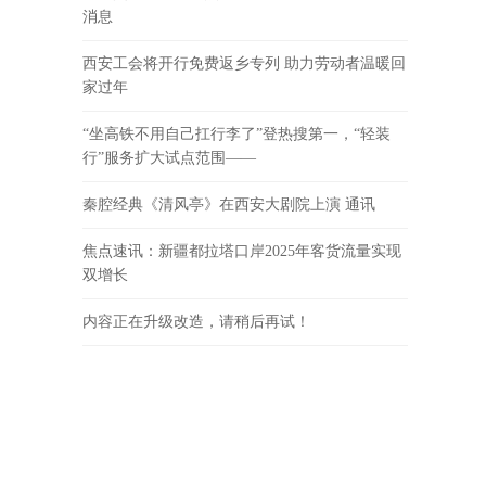
消息
西安工会将开行免费返乡专列 助力劳动者温暖回
家过年
“坐高铁不用自己扛行李了”登热搜第一，“轻装
行”服务扩大试点范围——
秦腔经典《清风亭》在西安大剧院上演 通讯
焦点速讯：新疆都拉塔口岸2025年客货流量实现
双增长
内容正在升级改造，请稍后再试！