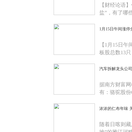
【财经论语】
盐”，有了哪
1月15日午间涨停
【1月15日
板股总数13只
汽车拆解龙头公司
据南方财富网
有：骆驼股份6
浓浓的仁布年味 
随着日喀则藏