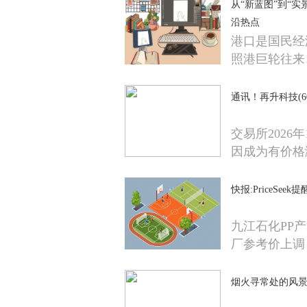
从“新蓝图”到“实
沿热点
港口是国民经
照港巨轮往来
通讯！再升科技(603
交易所2026
因成为有价格
快报:PriceSe
九江石化PP产
厂参考价上调
烟火寻常处的风