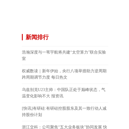
新闻排行
浩瀚深度与一苇宇航将共建“太空算力”联合实验
室
权威数读｜新年伊始，央行八项举措助力逆周期
跨周期调节力度 每日热文
乌兹别克U23主帅：中国队正处于巅峰状态，气
温变化影响不大 报资讯
[快讯]有研硅:有研硅控股股东及其一致行动人减
持股份计划
浙江交科：公司聚焦“五大业务板块”协同发展 快