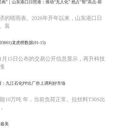
景画”｜山东港口日照港：推动“无人化” 抢占“智”高点-前
济的晴雨表。2026年开年以来，山东港口日
、装
601)龙虎榜数据(01-15)
年1月15日公布的交易公开信息显示，再升科技
涨
ek提醒：九江石化PP出厂价上调利好市场
能10万吨 年，当前负荷正常。拉丝料T30S出
，
景最美