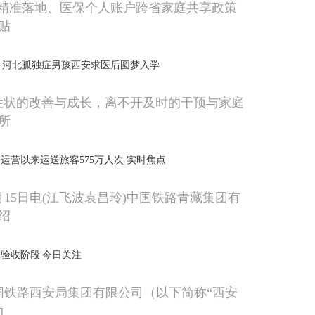
”精准落地、医保个人账户跨省家庭共享政策
贴
堂 河北孤独症男孩西安求医后圆梦入学
症状的改善与成长，离不开及时的干预与家庭
所
运营以来运送旅客575万人次 实时焦点
月15日电(江飞波袁昌玲)中国铁路青藏集团有
绍
验收阶段|今日关注
中国铁路西安局集团有限公司（以下简称“西安
动