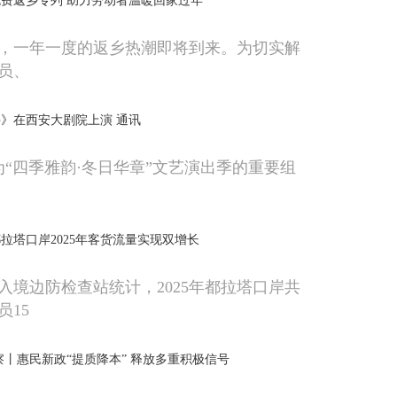
费返乡专列 助力劳动者温暖回家过年
，一年一度的返乡热潮即将到来。为切实解
员、
》在西安大剧院上演 通讯
作为“四季雅韵·冬日华章”文艺演出季的重要组
拉塔口岸2025年客货流量实现双增长
入境边防检查站统计，2025年都拉塔口岸共
员15
察丨惠民新政“提质降本” 释放多重积极信号