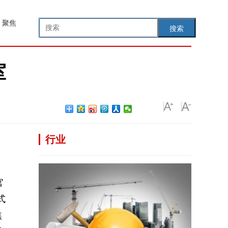
聚焦
搜索
室
行业
官
式
焦