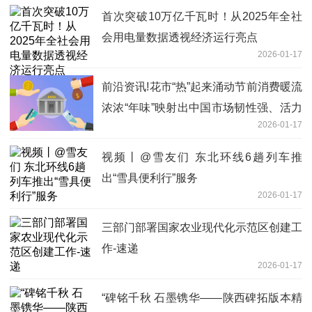
首次突破10万亿千瓦时！从2025年全社
会用电量数据透视经济运行亮点
2026-01-17
前沿资讯!花市“热”起来涌动节前消费暖流
浓浓“年味”映射出中国市场韧性强、活力
2026-01-17
足
视频丨@雪友们 东北环线6趟列车推
出“雪具便利行”服务
2026-01-17
三部门部署国家农业现代化示范区创建工
作-速递
2026-01-17
“碑铭千秋 石墨镌华——陕西碑拓版本精