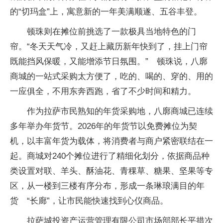
的“切玛盒”上，寓意新的一年美满顺遂、五谷丰登。
顿珠则在摊位前挑选了一款极具当地特色的门
帘。“冬天天气冷，又赶上藏历新年快到了，挂上门帘
既能挡风保暖，又能增添节日氛围。” 顿珠说，八廓
商城的一站式采购太方便了，吃的、喝的、穿的、用的
一应俱全，不用东奔西跑，省了不少时间和精力。
作为拉萨市民熟知的年货采购地，八廓商城已连续
多年举办年货节。2026年的年货节以免费摊位为契
机，以丰富年货为载体，将消费者与商户紧密联结在一
起。商城对240个摊位进行了精细化划分，依据商品种
类设置对联、羊头、酥油花、青稞草、糖果、坚果等专
区，从一楼到三楼有序分布，形成一条琳琅满目的年
货 “长廊”，让市民能快速找到心仪商品。
拉萨城投资产运营管理有限公司市场部部长平措次