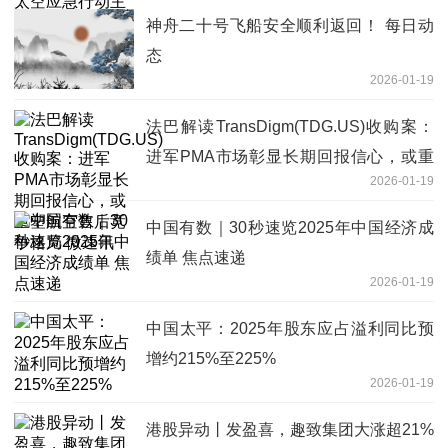
神舟二十号飞船安全顺利返回！ 每日动
态
2026-01-19
法巴解读TransDigm(TDG.US)收购案：
进军PMA市场彰显长期回报信心，或重
2026-01-19
塑航空售后竞争格局 微速讯
中国有数｜30秒速览2025年中国经济成
绩单 焦点速递
2026-01-19
中国太平：2025年股东应占溢利同比预
增约215%至225%
2026-01-19
港股异动丨发盈喜，趣致集团大涨超21%