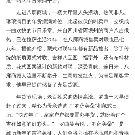
造一站式年货采购平台。
走进八廓商城，一楼大厅里人头攒动、热闹非凡。
琳琅满目的年货摆满摊位，此起彼伏的叫卖声，交织成
一曲欢快的节日乐章。来自四川省阿坝州的商户八吉俄
热，已在拉萨生活20年，在八廓商城售卖对联也已七
八年。据他介绍，藏式对联年年都有新品推出，除了传
统的纸质藏式对联、吉祥八宝图、福字外，还有布料材
质、花式图案设计的新款对联，深受青睐。连日来，八
廓商城人流量不断攀升，生意愈发红火，为满足顾客需
求，他早已提前储备了充足货源。
年货节现场，老百姓采购热情高涨。罗曲一大早便
赶了过来，精心为母亲选购了“罗萨美朵”和藏式日
历。“快过年了，家家户户都要置办年货，就盼着讨个
吉祥如意的好彩头。” 罗曲笑着说，“罗萨美朵” 是
藏历新年的吉祥象征，人们会将它插在盛满糌粑和青稞