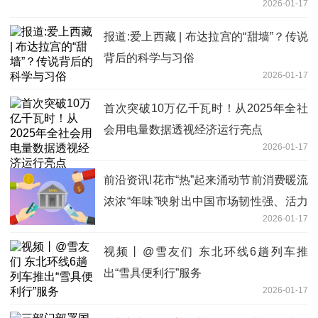
2026-01-17
报道:爱上西藏 | 布达拉宫的“甜墙”？传说
背后的科学与习俗
2026-01-17
首次突破10万亿千瓦时！从2025年全社
会用电量数据透视经济运行亮点
2026-01-17
前沿资讯!花市“热”起来涌动节前消费暖流
浓浓“年味”映射出中国市场韧性强、活力
2026-01-17
足
视频丨@雪友们 东北环线6趟列车推
出“雪具便利行”服务
2026-01-17