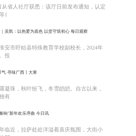
记者从省人社厅获悉：该厅日前发布通知，认定
等1
｜吴凯：以热爱为底色 以坚守筑初心 每日观察
淮安市盱眙县特殊教育学校副校长，2024年
。投
节气·寻味广西丨大寒
露凝珠，秋叶纷飞，冬雪皑皑。自古以来，
独有
“奏响”新年欢乐序曲 今日讯
年临近，拉萨处处洋溢着喜庆氛围，大街小