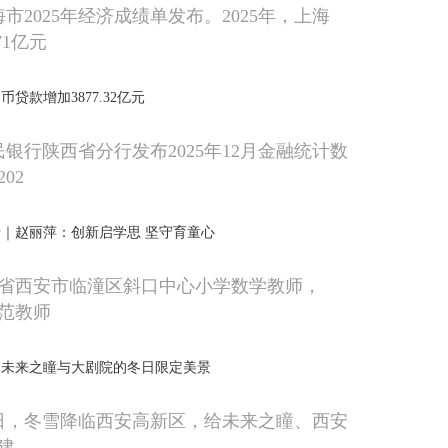
海市2025年经济成绩单发布。2025年，上海
 71亿元
币贷款增加3877.32亿元
民银行陕西省分行发布2025年12月金融统计数
02
｜赵丽萍：创新启学思 坚守育童心
省西安市临潼区斜口中心小学数学教师，
模范教师
！未来之瞳与大剧院的冬日限定美景
20日，冬雪降临西安高新区，给未来之瞳、西安
建