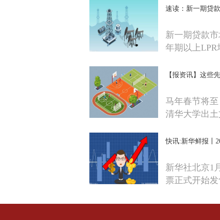
速读：新一期贷
新一期贷款市场
年期以上LPR
【报资讯】这些先
马年春节将至
清华大学出土
快讯:新华鲜报丨2
新华社北京1月
票正式开始发