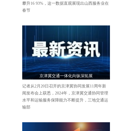
攀升16 93%，这一数据直观展现出山西服务业在
春节
京津冀交通一体化向纵深拓展
记者从2月20日召开的京津冀协同发展11周年新
闻发布会上获悉，2024年，京津冀交通协同管理
水平和运输服务保障能力不断提升，三地交通运
输部