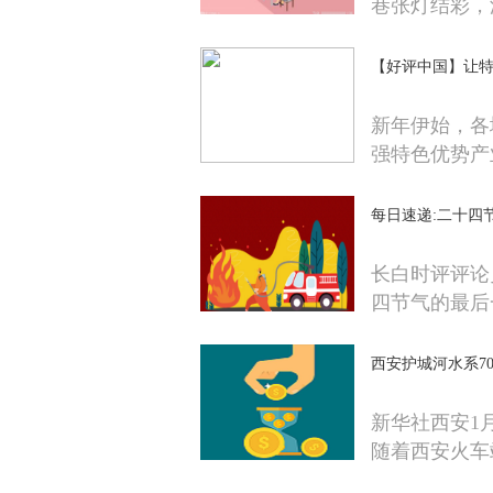
巷张灯结彩，
【好评中国】让特
新年伊始，各
强特色优势产
每日速递:二十四
长白时评评论
四节气的最后
西安护城河水系7
新华社西安1
随着西安火车