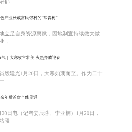
浓郁
色产业长成富民强村的“常青树”
地立足自身资源禀赋，因地制宜持续做大做
业，
节气｜大寒收官壮美 火热奔腾迎春
员殷建光1月20日，大寒如期而至。作为二十
一
0余年后首次全线贯通
月20日电（记者姜辰蓉、李亚楠）1月20日，
站段