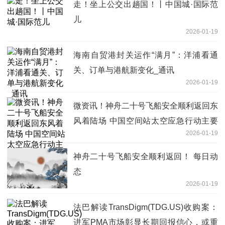
走！坐上公交出趟国！丨中国城·国际范
儿
2026-01-19
海南自贸港封关运作“满月”：洋浦看通
关、订单与港航新变化_通讯
2026-01-19
微资讯！神舟二十号飞船安全顺利返回东
风着陆场 中国空间站太空应急行动主要
2026-01-19
任务圆满完成
神舟二十号飞船安全顺利返回！ 每日动
态
2026-01-19
法巴解读TransDigm(TDG.US)收购案：
进军PMA市场彰显长期回报信心，或重