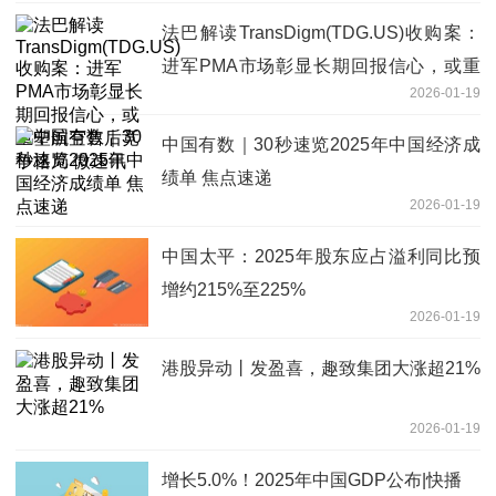
法巴解读TransDigm(TDG.US)收购案：
进军PMA市场彰显长期回报信心，或重
2026-01-19
塑航空售后竞争格局 微速讯
中国有数｜30秒速览2025年中国经济成
绩单 焦点速递
2026-01-19
中国太平：2025年股东应占溢利同比预
增约215%至225%
2026-01-19
港股异动丨发盈喜，趣致集团大涨超21%
2026-01-19
增长5.0%！2025年中国GDP公布|快播