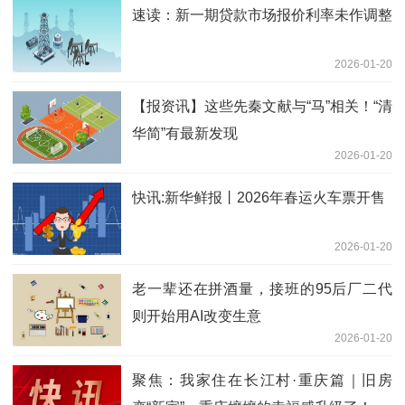
速读：新一期贷款市场报价利率未作调整
2026-01-20
【报资讯】这些先秦文献与“马”相关！“清
华简”有最新发现
2026-01-20
快讯:新华鲜报丨2026年春运火车票开售
2026-01-20
老一辈还在拼酒量，接班的95后厂二代
则开始用AI改变生意
2026-01-20
聚焦：我家住在长江村·重庆篇｜旧房