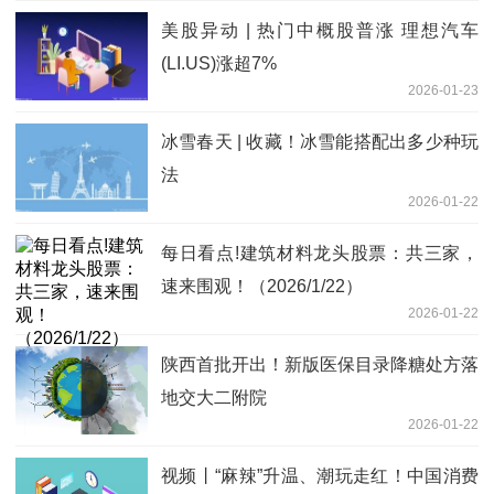
美股异动 | 热门中概股普涨 理想汽车
(LI.US)涨超7%
2026-01-23
冰雪春天 | 收藏！冰雪能搭配出多少种玩
法
2026-01-22
每日看点!建筑材料龙头股票：共三家，
速来围观！（2026/1/22）
2026-01-22
陕西首批开出！新版医保目录降糖处方落
地交大二附院
2026-01-22
视频丨“麻辣”升温、潮玩走红！中国消费