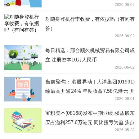
2026-06-02
对随身登机行李收费，有依据吗（有问有
答）
2026-06-02
每日精选：邢台顺久机械贸易有限公司成
立 注册资本10万人民币
2026-06-02
当前聚焦：港股异动 | 大洋集团(01991)
绩后高开逾24% 年度收益7.58亿港元 开
2026-06-01
始规划向Web4.0领域战略转型
宝积资本(08168)发布中期业绩 权益股东
应占溢利257.6万港元 同比扭亏为盈 焦点
2026-05-30
热文