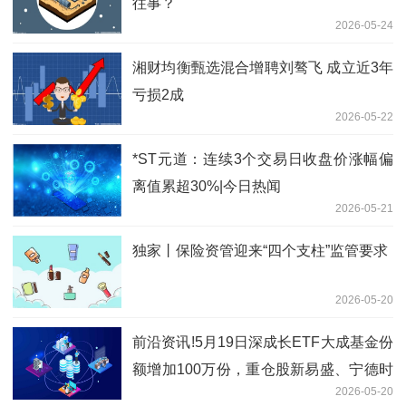
往事？
2026-05-24
湘财均衡甄选混合增聘刘骜飞 成立近3年
亏损2成
2026-05-22
*ST元道：连续3个交易日收盘价涨幅偏
离值累超30%|今日热闻
2026-05-21
独家丨保险资管迎来“四个支柱”监管要求
2026-05-20
前沿资讯!5月19日深成长ETF大成基金份
额增加100万份，重仓股新易盛、宁德时
2026-05-20
代、中际旭创