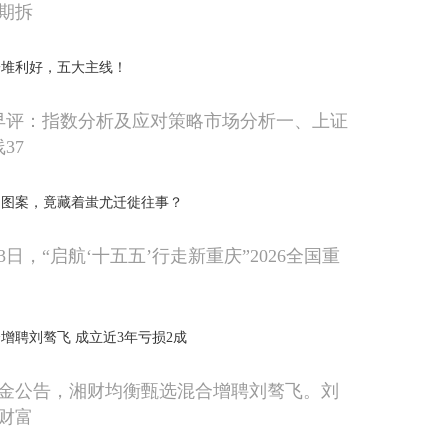
星期拆
一堆利好，五大主线！
一早评：指数分析及应对策略市场分析一、上证
37
马图案，竟藏着蚩尤迁徙往事？
3日，“启航‘十五五’行走新重庆”2026全国重
增聘刘骜飞 成立近3年亏损2成
金公告，湘财均衡甄选混合增聘刘骜飞。刘
财富