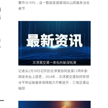
攀升16 93%，这一数据直观展现出山西服务业在
春节
项
航
，
告
行
京津冀交通一体化向纵深拓展
求
记者从2月20日召开的京津冀协同发展11周年新
闻发布会上获悉，2024年，京津冀交通协同管理
水平和运输服务保障能力不断提升，三地交通运
输部