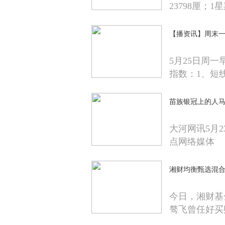
23798厘；1
【播资讯】周末
5月25日周
指数：1、短线
苗族银冠上的人
大河网讯5月2
点网络媒体
湘财均衡甄选混合
今日，湘财基
骜飞曾任好买