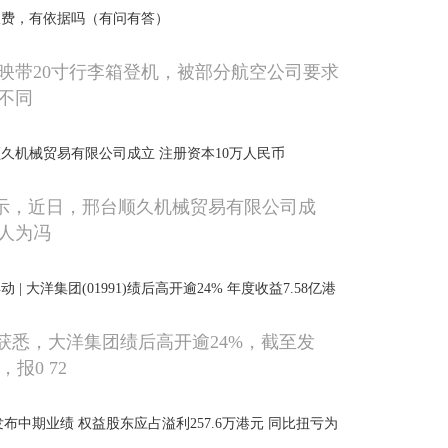
收费，有依据吗（有问有答）
映带20寸行李箱登机，被部分航空公司要求
不同
久机械贸易有限公司成立 注册资本10万人民币
显示，近日，邢台顺久机械贸易有限公司成
人为冯
| 大洋集团(01991)绩后高开逾24% 年度收益7.58亿港
P获悉，大洋集团绩后高开逾24%，截至发
，报0 72
8)发布中期业绩 权益股东应占溢利257.6万港元 同比扭亏为