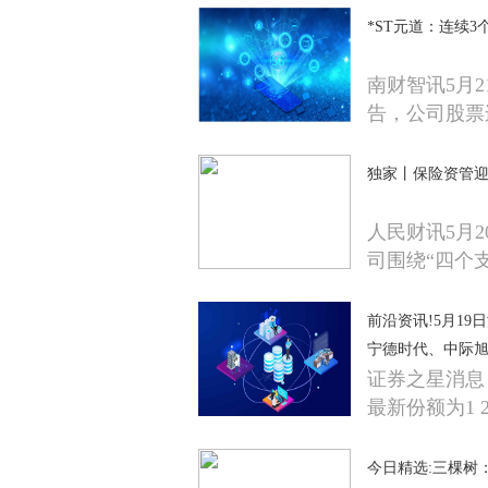
*ST元道：连续3
南财智讯5月
告，公司股票
独家丨保险资管迎
人民财讯5月
司围绕“四个
前沿资讯!5月19
宁德时代、中际
证券之星消息，
最新份额为1 
今日精选:三棵树：融