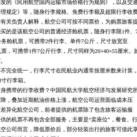
年印发的《民用航空国内运输市场价格行为规则》，以及交
务管理规定》等，随身行李规格、免费行李额及超限行李收
空有关负责人解释，航空公司可按不同票价，为购票旅客
买的是该航空公司的普通经济舱机票，随身行李限1件、
购公务舱机票，可携带2件行李、单件7公斤，尺寸放宽至
机票，可携带1件7公斤行李，尺寸同样为20×40×55厘米。
度。
并不完全统一，行李尺寸在民航业内通常按厘米数来计算
20寸行李箱。
随身携带的行李收费？中国民航大学航空经济与发展研究
有降，叠加近期航油价格上涨，航空公司运营面临成本压
与差异化航空公司，前者提供的机票除了包含旅客运输服
供的机票不再包含全部服务，主要是“卖座位”，餐食、
航空公司而言，降低票价后，部分轻装出行的旅客可借此