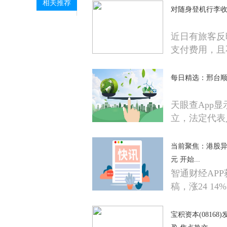
相关推荐
对随身登机行李
近日有旅客反
支付费用，且
每日精选：邢台顺
天眼查App
立，法定代表
当前聚焦：港股异动 
元 开始...
智通财经AP
稿，涨24 14%
宝积资本(0816