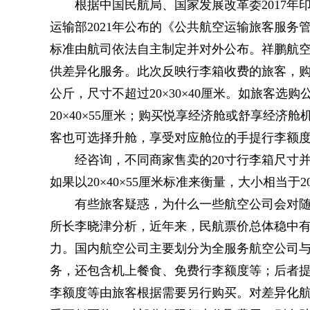
根据中国民航局、国家发展改革委2017
运输部2021年公布的《公共航空运输旅客服
标准由航司依法自主制定并对外公布。祥鹏航
供差异化服务。此次反映行李箱收费的旅客，购
公斤，尺寸不超过20×30×40厘米。如旅客选
20×40×55厘米；购买悦享经济舱或舒享经济舱
客也可选择升舱，享受对应舱位的手提行李额
经咨询，不同商家售卖的20寸行李箱尺寸
如果以20×40×55厘米标准来衡量，大小相当于
有些旅客疑惑，为什么一些航空公司会对
所长李晓津分析，近年来，民航票价总体稳中
力。国内航空公司主要划分为全服务航空公司
务，还包含机上餐食、免费行李额度等；后者提
李额度等由旅客根据需要另行购买。对差异化