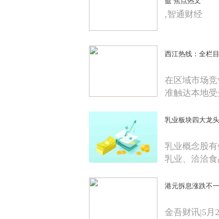
盈 焦点热文
,智通财经
西江热线：全栏目
在区域市场竞
准触达本地受众
www xjrb ne
乳业板块四大龙头股
乳业概念股有
乳业、洽洽食
港元拆息涨跌不一 
金吾财讯|5