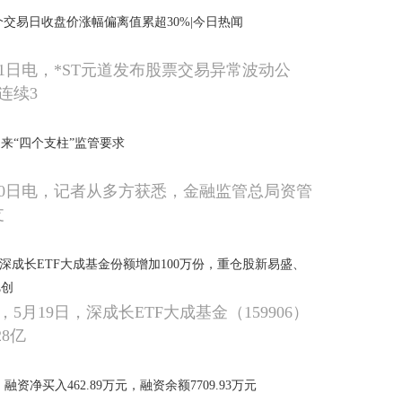
个交易日收盘价涨幅偏离值累超30%|今日热闻
21日电，*ST元道发布股票交易异常波动公
连续3
来“四个支柱”监管要求
20日电，记者从多方获悉，金融监管总局资管
支
日深成长ETF大成基金份额增加100万份，重仓股新易盛、
旭创
5月19日，深成长ETF大成基金（159906）
28亿
资净买入462.89万元，融资余额7709.93万元