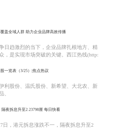
覆盖全域人群 助力企业品牌高效传播
争日趋激烈的当下，企业品牌扎根地方、精
，是实现市场突破的关键。西江热线(http:
t ?b=0)作为较具
一览表（3/25）|焦点热议
伊利股份、温氏股份、新希望、大北农、新
品、
隔夜拆息升至2.23798厘 每日快看
月27日，港元拆息涨跌不一，隔夜拆息升至2