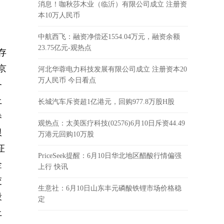
消息！咖秋莎木业（临沂）有限公司成立 注册资
本10万人民币
新
中航西飞：融资净偿还1554.04万元，融资余额
23.75亿元-观热点
存
京
河北华蓉电力科技发展有限公司成立 注册资本20
万人民币 今日看点
务
上
长城汽车斥资超1亿港元，回购977.8万股H股
券
观热点：太美医疗科技(02576)6月10日斥资44.49
限
万港元回购10万股
证
PriceSeek提醒：6月10日华北地区醋酸行情偏强
金
上行 快讯
交
生意社：6月10日山东丰元磷酸铁锂市场价格稳
段
定
上