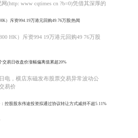
ttp: www cqtimes cn ?b=0)凭借其深厚的
锐的资讯触觉
HK）斥资994.19万港元回购49.76万股|热闻
00 HK）斥资994 19万港元回购49 76万股
个交易日收盘价涨幅偏离值累超20%
4日电，横店东磁发布股票交易异常波动公
交易价
：控股股东伟途投资拟通过协议转让方式减持不超5.11%
告