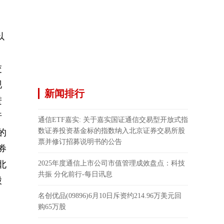
份
以
交
现
新闻排行
进
行
通信ETF嘉实: 关于嘉实国证通信交易型开放式指
数证券投资基金标的指数纳入北京证券交易所股
的
票并修订招募说明书的公告
券
北
2025年度通信上市公司市值管理成效盘点：科技
共振 分化前行-每日讯息
股
名创优品(09896)6月10日斥资约214.96万美元回
购65万股
有