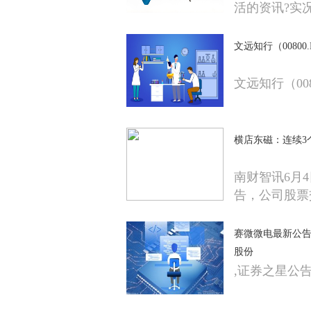
活的资讯?实况网(h
媒体底蕴和敏
文远知行（00800.
文远知行（008
横店东磁：连续3
南财智讯6月
告，公司股票
赛微微电最新公告
股份
,证券之星公