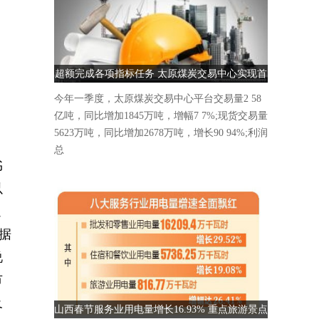
超额完成各项指标任务 太原煤炭交易中心实现首
季“开门红”
今年一季度，太原煤炭交易中心平台交易量2 58
亿吨，同比增加1845万吨，增幅7 7%;现货交易量
5623万吨，同比增加2678万吨，增长90 94%;利润
总
书
以
通
据
说
市
及
山西春节服务业用电量增长16.93% 重点旅游景点