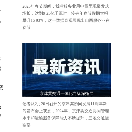
人气爆棚
2025年春节期间，我省服务业用电量呈现爆发式
订
增长，达到9 25亿千瓦时，较去年春节假期大幅
攀升16 93%，这一数据直观展现出山西服务业在
详
春节
不
读
资
京津冀交通一体化向纵深拓展
记者从2月20日召开的京津冀协同发展11周年新
提
闻发布会上获悉，2024年，京津冀交通协同管理
中
水平和运输服务保障能力不断提升，三地交通运
输部