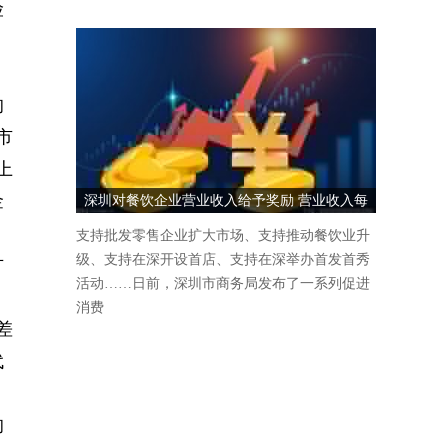
险
的
市
上
金
深圳对餐饮企业营业收入给予奖励 营业收入每
1000万元奖励5万元
上
支持批发零售企业扩大市场、支持推动餐饮业升
级、支持在深开设首店、支持在深举办首发首秀
方
活动……日前，深圳市商务局发布了一系列促进
消费
差
代
的