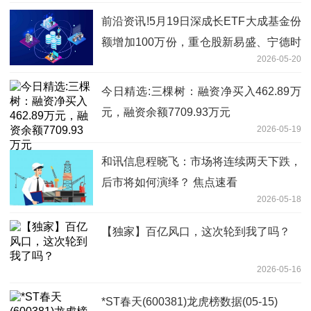
前沿资讯!5月19日深成长ETF大成基金份
额增加100万份，重仓股新易盛、宁德时
2026-05-20
代、中际旭创
今日精选:三棵树：融资净买入462.89万
元，融资余额7709.93万元
2026-05-19
和讯信息程晓飞：市场将连续两天下跌，
后市将如何演绎？ 焦点速看
2026-05-18
【独家】百亿风口，这次轮到我了吗？
2026-05-16
*ST春天(600381)龙虎榜数据(05-15)