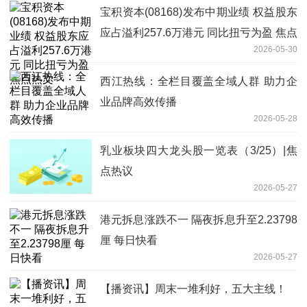
宝积资本(08168)发布中期业绩 权益股东
应占溢利257.6万港元 同比扭亏为盈 焦点
2026-05-30
热文
西江热线：全栏目覆盖全域人群 助力企
业品牌高效传播
2026-05-28
乳业板块四大龙头股一览表（3/25）|焦
点热议
2026-05-27
港元拆息涨跌不一 隔夜拆息升至2.23798
厘 每日快看
2026-05-27
【播资讯】周末一堆利好，五大主线！