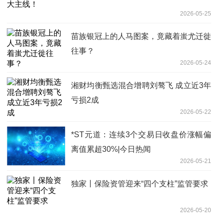
2026-05-25
苗族银冠上的人马图案，竟藏着蚩尤迁徙
往事？
2026-05-24
湘财均衡甄选混合增聘刘骜飞 成立近3年
亏损2成
2026-05-22
*ST元道：连续3个交易日收盘价涨幅偏
离值累超30%|今日热闻
2026-05-21
独家丨保险资管迎来“四个支柱”监管要求
2026-05-20