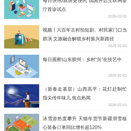
每日快讯!就医更便民 我国开启互联网诊
疗首诊试点
2026-02-02
视频丨六百年古村拍短剧、村民家门口当
群演 文旅融合解锁乡村振兴新路径
2026-02-01
每日观察!山东胶州：乡村“兴”在技艺中
2026-02-01
（新春走基层）山西高平：花灯赶制忙
指尖传年味儿 焦点热闻
2026-02-01
冰雪游热度攀升 天猫年货节新疆滑雪核
心装备订单同比增长超120%