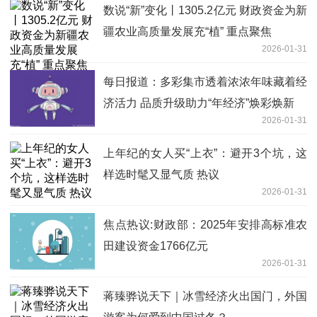
数说“新”变化丨1305.2亿元 财政资金为新
疆农业高质量发展充“植” 重点聚焦
2026-01-31
每日报道：多彩集市透着浓浓年味藏着经
济活力 品质升级助力“年经济”焕彩焕新
2026-01-31
上年纪的女人买“上衣”：避开3个坑，这
样选时髦又显气质 热议
2026-01-31
焦点热议:财政部：2025年安排高标准农
田建设资金1766亿元
2026-01-31
蒋臻骅说天下｜冰雪经济火出国门，外国