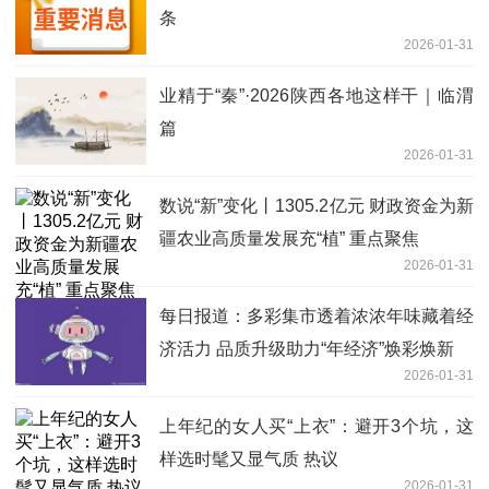
条
2026-01-31
业精于“秦”·2026陕西各地这样干｜临渭
篇
2026-01-31
数说“新”变化丨1305.2亿元 财政资金为新
疆农业高质量发展充“植” 重点聚焦
2026-01-31
每日报道：多彩集市透着浓浓年味藏着经
济活力 品质升级助力“年经济”焕彩焕新
2026-01-31
上年纪的女人买“上衣”：避开3个坑，这
样选时髦又显气质 热议
2026-01-31