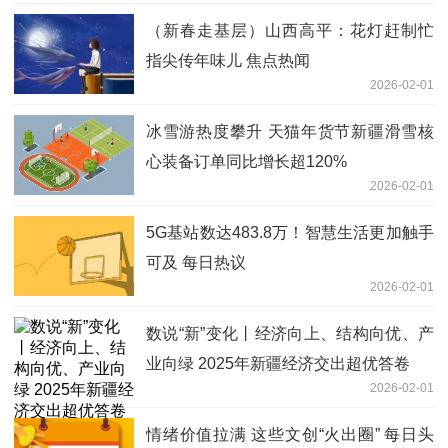
（新春走基层）山西高平：花灯赶制忙
指尖传年味儿 焦点热闻
2026-02-01
冰雪游热度攀升 天猫年货节新疆滑雪核
心装备订单同比增长超120%
2026-02-01
5G基站数达483.8万！智慧生活更加触手
可及 每日热议
2026-02-01
数说“新”变化丨经济向上、结构向优、产
业向绿 2025年新疆经济交出超优答卷
2026-02-01
情绪价值拉满 这些文创“火出圈” 每日头