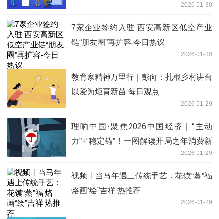
2026-01-30
7家企业签约入驻 西安高新区低空产业
链“朋友圈”再扩容-今日热议
2026-01-30
教育家精神万里行｜彭向：扎根乡村讲台
以爱为炬育新苗 每日观点
2026-01-29
理响中国·聚焦2026中国经济｜“主动
力”+“稳定锚”！一图解读开局之年消费新
2026-01-29
趋势
视频丨当马年遇上传统手艺：花馍“蒸”福
烙画“绘”吉祥 热推荐
2026-01-29