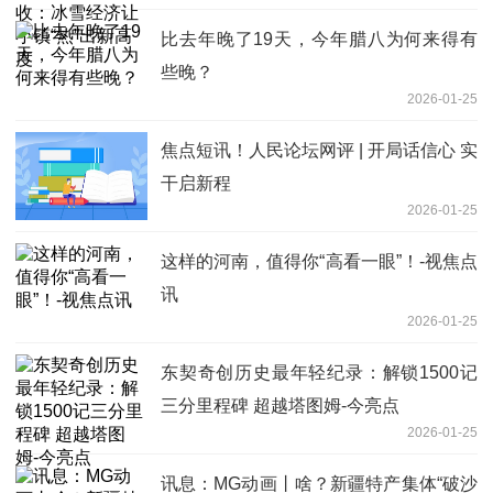
比去年晚了19天，今年腊八为何来得有
些晚？
2026-01-25
焦点短讯！人民论坛网评 | 开局话信心 实
干启新程
2026-01-25
这样的河南，值得你“高看一眼”！-视焦点
讯
2026-01-25
东契奇创历史最年轻纪录：解锁1500记
三分里程碑 超越塔图姆-今亮点
2026-01-25
讯息：MG动画丨啥？新疆特产集体“破沙