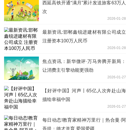
西延高铁开通“满月”累计发送旅客63万人
次
2026-01-28
最新资讯:邯郸鑫锐进建材有限公司成立
注册资本100万人民币
2026-01-28
焦点资讯：新华微评·万马奔腾开新局：
让消费主引擎动能更强劲
2026-01-27
【好评中国】河声丨65亿人次奔赴山海
描绘幸福中国
2026-01-27
每日动态!教育家精神万里行｜热合曼·阿
吾提：德才并育 爱国爱疆