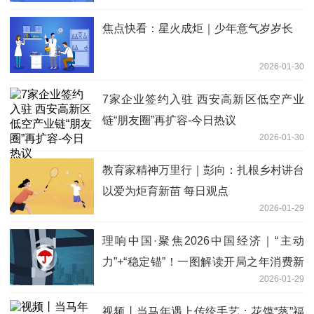
焦点快看：星火成炬｜少年意气岁岁长
2026-01-30
7家企业签约入驻 西安高新区低空产业
链“朋友圈”再扩容-今日热议
2026-01-30
教育家精神万里行｜彭向：扎根乡村讲台
以爱为炬育新苗 每日观点
2026-01-29
理响中国·聚焦2026中国经济｜“主动
力”+“稳定锚”！一图解读开局之年消费新
2026-01-29
趋势
视频丨当马年遇上传统手艺：花馍“蒸”福