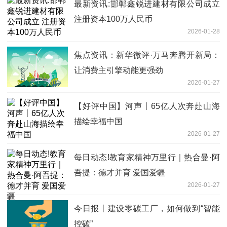
最新资讯:邯郸鑫锐进建材有限公司成立
注册资本100万人民币
2026-01-28
焦点资讯：新华微评·万马奔腾开新局：
让消费主引擎动能更强劲
2026-01-27
【好评中国】河声丨65亿人次奔赴山海
描绘幸福中国
2026-01-27
每日动态!教育家精神万里行｜热合曼·阿
吾提：德才并育 爱国爱疆
2026-01-27
今日报丨建设零碳工厂，如何做到“智能
控碳”