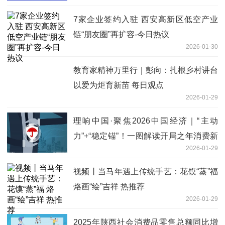
7家企业签约入驻 西安高新区低空产业
链“朋友圈”再扩容-今日热议
2026-01-30
教育家精神万里行｜彭向：扎根乡村讲台
以爱为炬育新苗 每日观点
2026-01-29
理响中国·聚焦2026中国经济｜“主动
力”+“稳定锚”！一图解读开局之年消费新
2026-01-29
趋势
视频丨当马年遇上传统手艺：花馍“蒸”福
烙画“绘”吉祥 热推荐
2026-01-29
2025年陕西社会消费品零售总额同比增