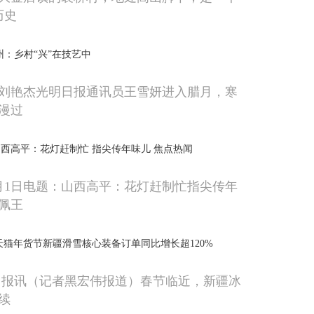
历史
州：乡村“兴”在技艺中
刘艳杰光明日报通讯员王雪妍进入腊月，寒
漫过
西高平：花灯赶制忙 指尖传年味儿 焦点热闻
月1日电题：山西高平：花灯赶制忙指尖传年
佩王
天猫年货节新疆滑雪核心装备订单同比增长超120%
日报讯（记者黑宏伟报道）春节临近，新疆冰
续