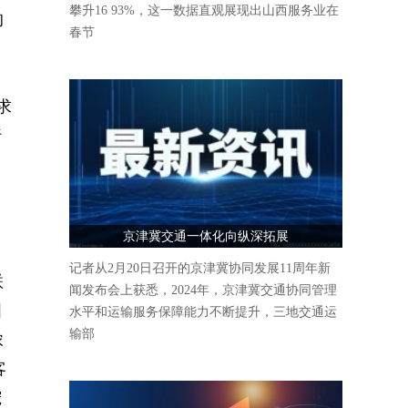
攀升16 93%，这一数据直观展现出山西服务业在
的
春节
求
行
中
京津冀交通一体化向纵深拓展
记者从2月20日召开的京津冀协同发展11周年新
联
闻发布会上获悉，2024年，京津冀交通协同管理
国
水平和运输服务保障能力不断提升，三地交通运
输部
浓
客
宠