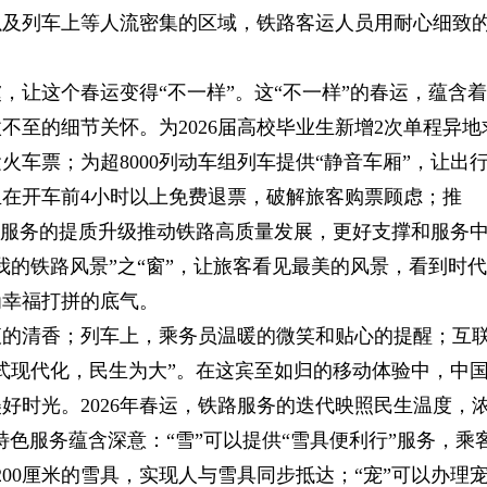
以及列车上等人流密集的区域，铁路客运人员用耐心细致
虞，让这个春运变得“不一样”。这“不一样”的春运，蕴含着
至的细节关怀。为2026届高校毕业生新增2次单程异地
车票；为超8000列动车组列车提供“静音车厢”，让出
且在开车前4小时以上免费退票，破解旅客购票顾虑；推
以服务的提质升级推动铁路高质量发展，更好支撑和服务
我的铁路风景”之“窗”，让旅客看见最美的风景，看到时代
为幸福打拼的底气。
液的清香；列车上，乘务员温暖的微笑和贴心的提醒；互
式现代化，民生为大”。在这宾至如归的移动体验中，中
好时光。2026年春运，铁路服务的迭代映照民生温度，
让特色服务蕴含深意：“雪”可以提供“雪具便利行”服务，乘
200厘米的雪具，实现人与雪具同步抵达；“宠”可以办理