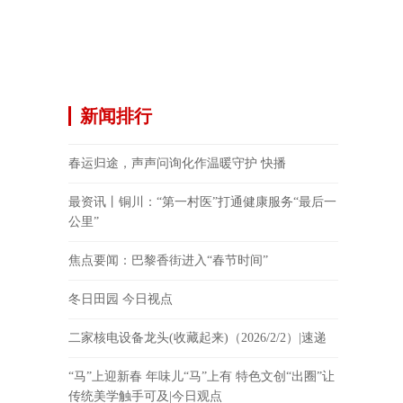
新闻排行
春运归途，声声问询化作温暖守护 快播
最资讯丨铜川：“第一村医”打通健康服务“最后一
公里”
焦点要闻：巴黎香街进入“春节时间”
冬日田园 今日视点
二家核电设备龙头(收藏起来)（2026/2/2）|速递
“马”上迎新春 年味儿“马”上有 特色文创“出圈”让
传统美学触手可及|今日观点