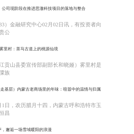
：公司现阶段在推进思澈科技项目的落地与整合
033）金融研究中心02月02日讯，有投资者向
贵公
怒江雾里村：茶马古道上的桃源仙境
江贡山县委宣传部副部长和晓娅）雾里村是
僳族
春走基层）内蒙古老商场里的年味：喧嚣中的温情与归属
月1日，农历腊月十四，内蒙古呼和浩特市玉
恒昌
萨，邂逅一场雪域暖阳的浪漫