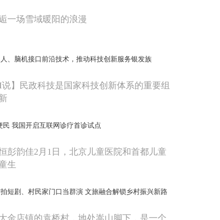
逅一场雪域暖阳的浪漫
器人、脑机接口前沿技术，推动科技创新服务银发族
AI说】民政科技是国家科技创新体系的重要组
新
便民 我国开启互联网诊疗首诊试点
恒彭韵佳2月1日，北京儿童医院和首都儿童
童生
拍短剧、村民家门口当群演 文旅融合解锁乡村振兴新路
大金店镇的袁桥村，地处嵩山脚下，是一个