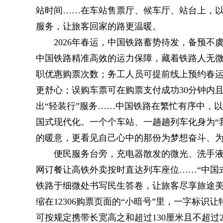
站时间……在车站售票厅、候车厅、站台上，
服务，让旅客回家的路更温暖。
2026年春运，中国铁路蓄势待发，备预不
中国铁路精准高效的运力保障，藏着铁路人无微不
职优惠购票次数；务工人员可提前线上预约春运火
更舒心；误购车票可在购票支付成功30分钟内
出“轻装行”服务……中国铁路在繁忙有序中，
国式现代化。一个个车站、一趟趟列车化身为“
的暖意，更看见自己心中的那份为梦想奋斗、
便民服务台旁，充电器散发的微光、洗手
网订餐让高铁外卖按时直达列车座位……“中国
铁路于细微处书写民生答卷，让旅客尽享旅途美
缩在12306购票页面的“小暗号”里，一字标识
可按规定携带长宽高之和超过130厘米且不超过