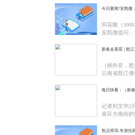
今日要闻!安凯微
同花顺（300
安凯微提问，
新春走基层 | 
（画外音，怒
云南省怒江傈
每日快看：（新
记者刘文华2
泉区大南街的
焦点简讯:冬游拉