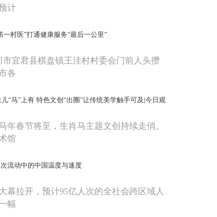
预计
第一村医”打通健康服务“最后一公里”
铜川市宜君县棋盘镇王洼村村委会门前人头攒
市各
味儿“马”上有 特色文创“出圈”让传统美学触手可及|今日观
马年春节将至，生肖马主题文创持续走俏。
术馆
人次流动中的中国温度与速度
春运大幕拉开，预计95亿人次的全社会跨区域人
一幅