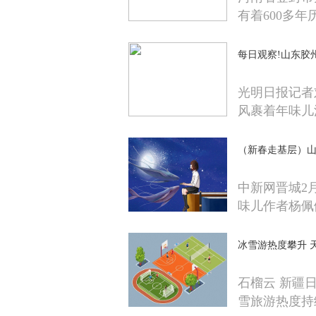
有着600多年
每日观察!山东胶
光明日报记者
风裹着年味儿
（新春走基层）山
中新网晋城2
味儿作者杨佩
冰雪游热度攀升 
石榴云 新疆
雪旅游热度持