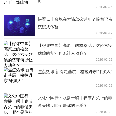
海
2026-02-24
快看点丨台胞在大陆怎么过年？跟着记者
沉浸式体验
2026-02-22
【好评中国】高原上的格桑花：这位六安
姑娘的坚守何以让人动容？
2026-02-22
焦点热讯:新春走基层｜格拉丹东“守源人”
2026-02-22
文化中国行・联播一瞬丨春节舌尖上的非
遗美味，哪个是你的最爱？
2026-02-22