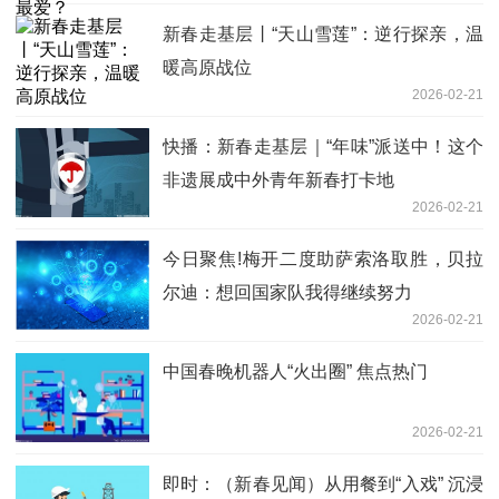
新春走基层丨“天山雪莲”：逆行探亲，温
暖高原战位
2026-02-21
快播：新春走基层｜“年味”派送中！这个
非遗展成中外青年新春打卡地
2026-02-21
今日聚焦!梅开二度助萨索洛取胜，贝拉
尔迪：想回国家队我得继续努力
2026-02-21
中国春晚机器人“火出圈” 焦点热门
2026-02-21
即时：（新春见闻）从用餐到“入戏” 沉浸