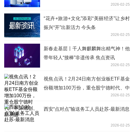
2026-02-25
“花卉+旅游+文化”添彩“美丽经济”让乡村
振兴“开”出新活力 今头条
2026-02-25
新春走基层丨千人舞麒麟舞出精气神！他
带年轻人“接棒”非遗传承 焦点资讯
2026-02-25
视焦点讯！2月24日南方创业板ETF基金
份额增加100万份，重仓股宁德时代、中
2026-02-25
际旭创、新易盛
西安“点对点”输送务工人员赴苏-最新消息
2026-02-25