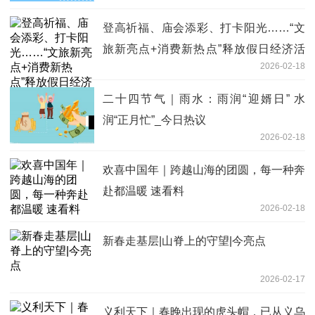
登高祈福、庙会添彩、打卡阳光……“文
旅新亮点+消费新热点”释放假日经济活
2026-02-18
力|时快讯
二十四节气｜雨水：雨润“迎婿日” 水
润“正月忙”_今日热议
2026-02-18
欢喜中国年｜跨越山海的团圆，每一种奔
赴都温暖 速看料
2026-02-18
新春走基层|山脊上的守望|今亮点
2026-02-17
义利天下｜春晚出现的虎头帽，已从义乌