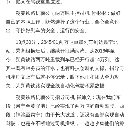
节，他又在驾驶室里度过。
朔黄铁路机辆公司两万吨主控司机 付彬彬：做好
自己的本职工作，既然选择了这个行业，全心全意付
出，守护好列车的安全，运行的安全。
13点30分，28454次两万吨重载列车到达肃宁北
站，乘务组换班后，继续开往渤海湾。从2016年至
今，朔黄铁路两万吨重载列车已经开行超14万列。这
其中既有乘务员的汗水，也有科技创新的支撑。指导司
机崔帅文上车后就不停记录，眼下他正和团队全力攻
关，为朔黄铁路实现全线自动化驾驶积累数据。
朔黄铁路机辆公司指导司机 崔帅文：现在我们东
段（肃宁至黄骅港）已经实现了两万吨的自动驾驶。西
段（神池至肃宁）由于长大坡道，还没有全部实现自动
驾驶，也是在不断通过司机操纵，一趟趟收集他们的操