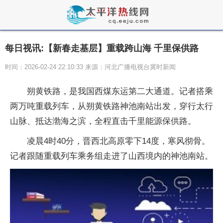
每日视讯:【新春走基层】重载跨山海 千里保供路
时间：2026-02-24 22:10:33 来源：河北广播电视台冀时新闻
朔黄铁路，是我国西煤东运第二大通道。记者搭乘
两万吨重载列车，从朔黄铁路神池南站出发，穿行太行
山脉、抵达渤海之滨，全程直击千里能源保供路。
凌晨4时40分，晋西北高原零下14度，寒风彻骨。
记者跟随重载列车乘务组走进了山西境内的神池南站。