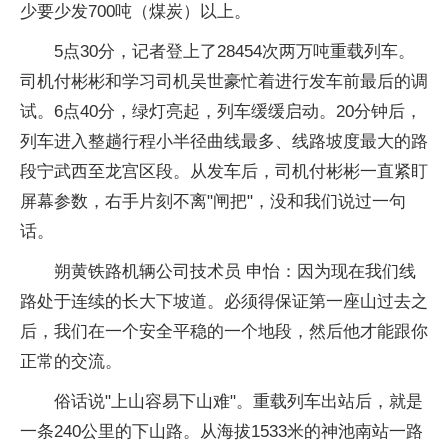
少要少发700吨（煤炭）以上。
5点30分，记者登上了28454次两万吨重载列车。
司机付彬彬和学习司机吴世豪忙着进行发车前最后的调
试。6点40分，绿灯亮起，列车缓缓启动。20分钟后，
列车进入整趟行程小半径曲线最多、线路坡度最大的路
段宁武西至龙宫区段。从发车后，司机付彬彬一直紧盯
屏幕参数，右手片刻不离"闸把"，没和我们说过一句
话。
朔黄铁路机辆公司技术员 申怡：因为现在我们线
路处于连续的长大下坡道。必须得保证第一座山过去之
后，我们在一个安全平稳的一个地段，然后他才能跟你
正常的交流。
俗话说"上山容易下山难"。重载列车出站后，就是
一条240公里的下山路。从海拔1533米的神池南站一路