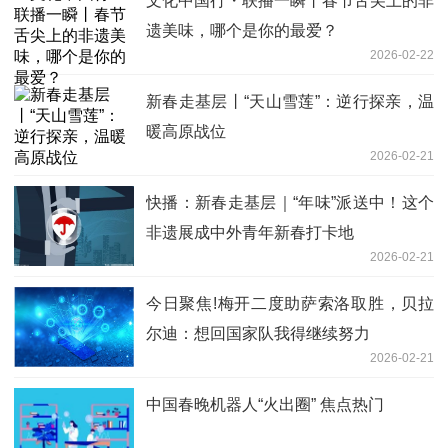
文化中国行・联播一瞬丨春节舌尖上的非
遗美味，哪个是你的最爱？
2026-02-22
新春走基层丨“天山雪莲”：逆行探亲，温
暖高原战位
2026-02-21
快播：新春走基层｜“年味”派送中！这个
非遗展成中外青年新春打卡地
2026-02-21
今日聚焦!梅开二度助萨索洛取胜，贝拉
尔迪：想回国家队我得继续努力
2026-02-21
中国春晚机器人“火出圈” 焦点热门