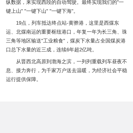
纵数据，来实现西段的自动驾驶。最终实现我们的"一
键上山" "一键下山" "一键下海"。
19点，列车抵达终点站-黄骅港，这里是西煤东
运、北煤南运的重要枢纽港口，年复一年为长三角、珠
三角等地区输送"工业粮食"，煤炭下水量占全国煤炭港
口总下水量的近三成，连续6年超2亿吨。
从晋西北高原到渤海之滨，一列列重载列车昼夜不
息、接力奔行，为千家万户送去温暖，为经济社会平稳
运行提供保障。