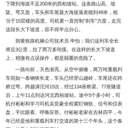
下降到海拔不足200米的西柏坡站。这条路山高、坡
陡、弯又急，车头和车尾最大海拔落差能到49米，相
当于15层楼的高度。司机要一直控制"刹车"力度，走完
这段长大下坡道，容不得半点分心。
朔黄铁路机辆公司技术员 申怡：我们这列车全长
将近3公里，拉了两万多吨煤。在这样的长大下坡道
上，稍微有点误操作，都是颠覆的危险了。
一路向前，天色渐亮。从空中俯瞰，两万吨重载列
车宛如一条钢铁长龙，车头已经穿山越岭，车尾还在跨
桥过弯。跨越滹沱河15次，经过134座桥梁、77座隧道
后，上午11点到达河北西柏坡站。途中5个多小时，司
机付彬彬和学习司机吴世豪全程紧盯钢轨、信号和仪表
盘，手比眼看、呼唤应答。付彬彬老家在吉林四平，今
年已经是他和重载列车打交道的第十三个年头，这个春