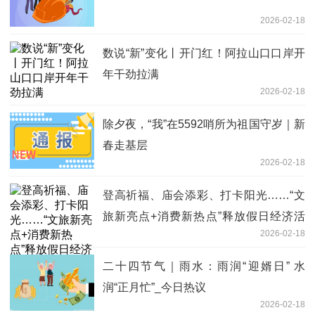
2026-02-18
数说“新”变化丨开门红！阿拉山口口岸开
年干劲拉满
2026-02-18
除夕夜，“我”在5592哨所为祖国守岁｜新
春走基层
2026-02-18
登高祈福、庙会添彩、打卡阳光……“文
旅新亮点+消费新热点”释放假日经济活
2026-02-18
力|时快讯
二十四节气｜雨水：雨润“迎婿日” 水
润“正月忙”_今日热议
2026-02-18