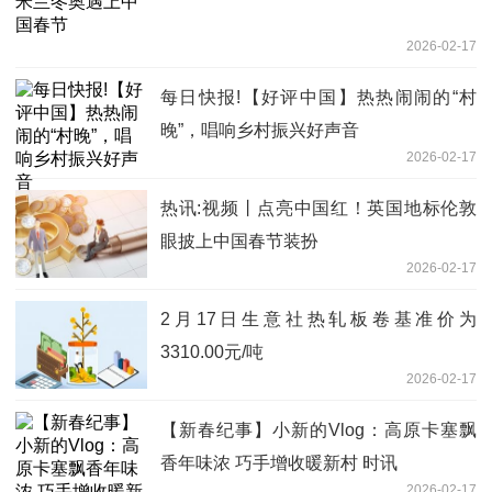
2026-02-17
每日快报!【好评中国】热热闹闹的“村
晚”，唱响乡村振兴好声音
2026-02-17
热讯:视频丨点亮中国红！英国地标伦敦
眼披上中国春节装扮
2026-02-17
2月17日生意社热轧板卷基准价为
3310.00元/吨
2026-02-17
【新春纪事】小新的Vlog：高原卡塞飘
香年味浓 巧手增收暖新村 时讯
2026-02-17