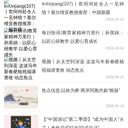
InXinjiang(107)丨世间何处令人一见钟
情？塞尔维亚教授推荐：中国新疆
2026-02-14
每日快讯!教育家精神万里行｜孙英娟：
以匠心研教学 以爱心育成长
2026-02-14
视频丨从太空到深蓝 这波马年新春硬核
祝福请查收 动态焦点
2026-02-14
焦点信息:以姓为桥 两岸同胞共叙“根脉”
2026-02-14
【“中国游记”第二季⑳】“成为中国人”火
了！老外花式打卡“中式生活”