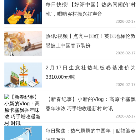
每日快报!【好评中国】热热闹闹的“村
晚”，唱响乡村振兴好声音
2026-02-17
热讯:视频丨点亮中国红！英国地标伦敦
眼披上中国春节装扮
2026-02-17
2月17日生意社热轧板卷基准价为
3310.00元/吨
2026-02-17
【新春纪事】小新的Vlog：高原卡塞飘
香年味浓 巧手增收暖新村 时讯
2026-02-17
每日聚焦：热气腾腾的中国年｜贴福迎春