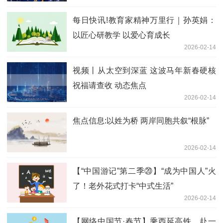
每日快讯!教育家精神万里行｜孙英娟：
以匠心研教学 以爱心育成长
2026-02-14
视频丨从太空到深蓝 这波马年新春硬核
祝福请查收 动态焦点
2026-02-14
焦点信息:以姓为桥 两岸同胞共叙“根脉”
2026-02-14
【“中国游记”第二季⑳】“成为中国人”火
了！老外花式打卡“中式生活”
2026-02-14
【网络中国节·春节】乘西延高铁，赴一