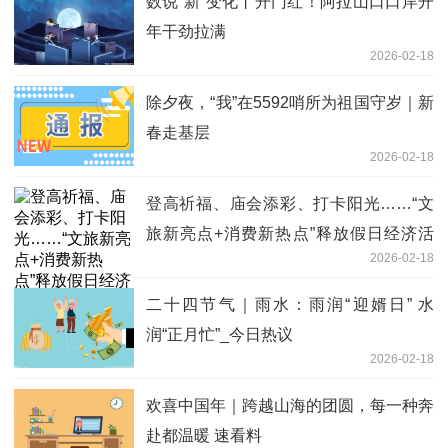
数说“新”变化丨开门红！阿拉山口口岸开
年干劲拉满
2026-02-18
除夕夜，“我”在5592哨所为祖国守岁｜新
春走基层
2026-02-18
登高祈福、庙会添彩、打卡阳光……“文
旅新亮点+消费新热点”释放假日经济活
2026-02-18
力|时快讯
二十四节气｜雨水：雨润“迎婿日” 水
润“正月忙”_今日热议
2026-02-18
欢喜中国年｜跨越山海的团圆，每一种奔
赴都温暖 速看料