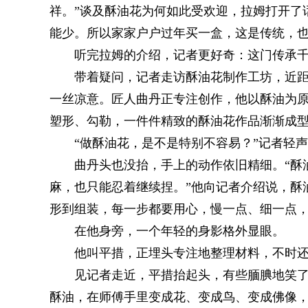
祥。”谈及酥油花为何如此受欢迎，拉姆打开了
能少。所以家家户户过年买一盒，这是传统，也
听完拉姆的介绍，记者更好奇：这门传承
带着疑问，记者走访酥油花制作工坊，近
一丝凉意。匠人曲丹正专注创作，他以酥油为
塑形、勾勒，一件件精致的酥油花作品渐渐成
“做酥油花，是不是特别不容易？”记者轻
曲丹头也没抬，手上的动作依旧精细。“酥
麻，也只能忍着继续捏。”他向记者介绍说，酥
形到组装，每一步都要用心，慢一点、细一点
在他身旁，一个年轻的身影格外显眼。
他叫平措，正埋头专注地整理材料，不时
见记者走近，平措抬起头，有些腼腆地笑了
酥油，在师傅手里变成花、变成鸟、变成佛像，