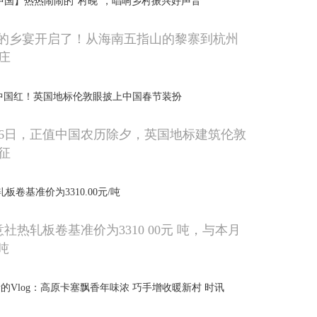
中国】热热闹闹的“村晚”，唱响乡村振兴好声音
”的乡宴开启了！从海南五指山的黎寨到杭州
庄
中国红！英国地标伦敦眼披上中国春节装扮
16日，正值中国农历除夕，英国地标建筑伦敦
征
板卷基准价为3310.00元/吨
意社热轧板卷基准价为3310 00元 吨，与本月
 吨
的Vlog：高原卡塞飘香年味浓 巧手增收暖新村 时讯