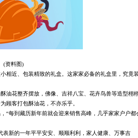
(资料图)
大小相近、包装精致的礼盒。这家家必备的礼盒里，究竟
的酥油花整齐摆放，佛像、吉祥八宝、花卉鸟兽等造型栩
着为顾客打包酥油花，不亦乐乎。
，“每到藏历新年前就会迎来销售高峰，几乎家家户户都
代表新的一年平平安安、顺顺利利，家人健康、万事吉