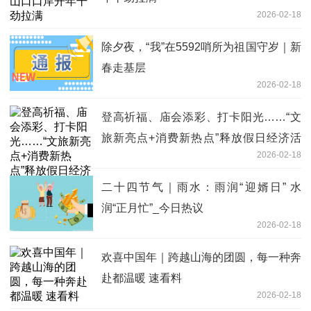
2026-02-18
除夕夜，“我”在5592哨所为祖国守岁｜新
春走基层
2026-02-18
登高祈福、庙会添彩、打卡阳光……“文
旅新亮点+消费新热点”释放假日经济活
2026-02-18
力|时快讯
二十四节气｜雨水：雨润“迎婿日” 水
润“正月忙”_今日热议
2026-02-18
欢喜中国年｜跨越山海的团圆，每一种奔
赴都温暖 速看料
2026-02-18