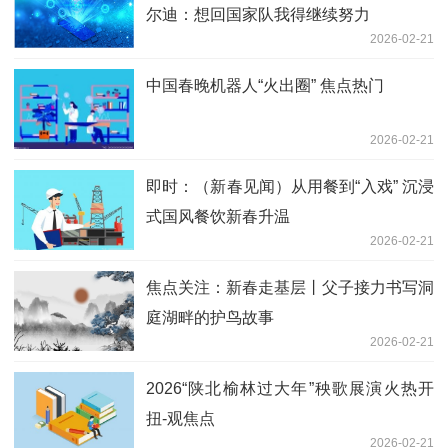
尔迪：想回国家队我得继续努力
2026-02-21
中国春晚机器人“火出圈” 焦点热门
2026-02-21
即时：（新春见闻）从用餐到“入戏” 沉浸
式国风餐饮新春升温
2026-02-21
焦点关注：新春走基层丨父子接力书写洞
庭湖畔的护鸟故事
2026-02-21
2026“陕北榆林过大年”秧歌展演火热开
扭-观焦点
2026-02-21