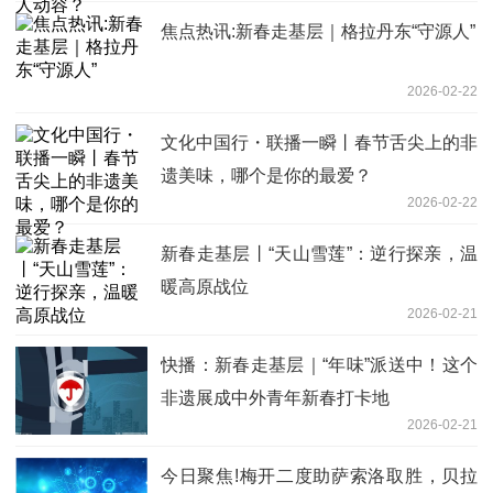
焦点热讯:新春走基层｜格拉丹东“守源人”
2026-02-22
文化中国行・联播一瞬丨春节舌尖上的非
遗美味，哪个是你的最爱？
2026-02-22
新春走基层丨“天山雪莲”：逆行探亲，温
暖高原战位
2026-02-21
快播：新春走基层｜“年味”派送中！这个
非遗展成中外青年新春打卡地
2026-02-21
今日聚焦!梅开二度助萨索洛取胜，贝拉