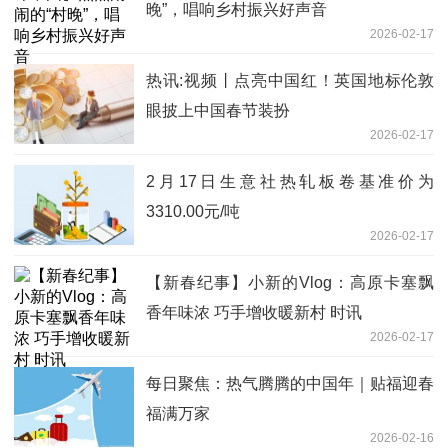
晚”，唱响乡村振兴好声音
2026-02-17
热讯:视频丨点亮中国红！英国地标伦敦
眼披上中国春节装扮
2026-02-17
2月17日生意社热轧板卷基准价为
3310.00元/吨
2026-02-17
【新春纪事】小新的Vlog：高原卡塞飘
香年味浓 巧手增收暖新村 时讯
2026-02-17
每日聚焦：热气腾腾的中国年｜贴福迎春
福满万家
2026-02-16