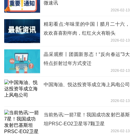
微速讯
2026-02-13
精彩看点:年味里的中国丨腊月二十六，
欢欢喜喜割年肉，红红火火有盼头
2026-02-13
晶采观察丨团圆新形态！“反向春运”3大
特点折射过年方式变迁
2026-02-13
中国海油、悦达投资等成立海上风电公司
2026-02-13
当前热讯:一箭7星！我国成功发射巴基斯
坦PRSC-EO2卫星等7颗卫星
2026-02-13