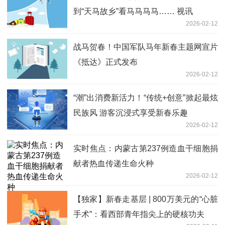
到“天马故乡”看马马马马…… 视讯
2026-02-12
战马贺春！中国军队马年新春主题网宣片
《抵达》正式发布
2026-02-12
“潮”出消费新活力！“传统+创意”掀起最炫
民族风 游客沉浸式享受新春乐趣
2026-02-12
实时焦点：内蒙古第237例造血干细胞捐
献者热血传递生命火种
2026-02-12
【独家】新春走基层 | 800万美元的“心脏
手术”：看西部青年指尖上的硬核功夫