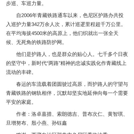
步巡、车巡力量。
自2006年青藏铁路通车以来，色尼区护路办共投
入巡护力量342万余人次，累计巡逻里程超千万公里。
在平均海拔4500米的高原上，他们织就出一张全天
候、无死角的铁路防护网。
他们是护路人，也是群众的贴心人。七千多个日夜
的坚守中，新时代“两路”精神的忠诚实践化作青藏线上
流动的丰碑。
春运的车流载着团圆驶过高原，而护路人的守望与
青藏铁路的钢轨相伴，沉默却坚实地延伸向每一个需要
平安的家庭。
作者：洛卓嘉措、索朗德吉、普布次仁、黄智琪、
旦增努布、殷小燕、孙钰鑫