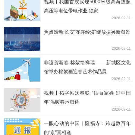
视频丨我国首次实现5000米级高海拔超
高压等电位带电作业|独家
2026-02-11
焦点滚动:长安“花卉经济”绽放振兴新图景
2026-02-11
非遗贺新春 棉絮绘祥瑞 ——新城区文化
馆举办棉絮画迎春艺术作品展
2026-02-11
视频丨拓字帖送春联 “话百家姓 过中国
年”温暖春运归途
2026-02-11
一眼心动的中国｜隆福寺：跨越数百年
的“京”喜相逢