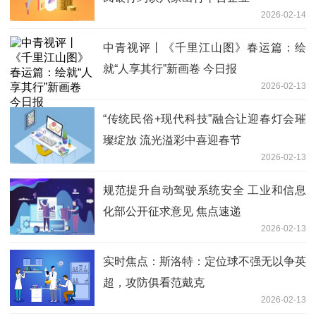
2026-02-14
中青视评丨《千里江山图》春运篇：绘
就“人享其行”新画卷 今日报
2026-02-13
“传统民俗+现代科技”融合让迎春灯会璀
璨绽放 流光溢彩中喜迎春节
2026-02-13
规范提升自动驾驶系统安全 工业和信息
化部公开征求意见 焦点速递
2026-02-13
实时焦点：斯洛特：定位球不强无以争英
超，攻防俱看范戴克
2026-02-13