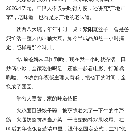
2626.4亿元。年轻人不仅要吃得方便，还讲究“产地正
宗”，老味道，也得是原产地的老味道。
陕西八大碗，年年准时上桌；紫阳蒸盆子，曾是爸
妈忙活一整天的压轴大菜。如今半成品加热一小时搞
定，照样是那个味儿。
“以前爸妈从早忙到晚，现在我一小时就齐活，再
炒俩小炒，全家吃饱喝足，还能一起看电影、打游戏、
唠嗑。”28岁的年夜饭主理人黄淼，把省下的时间，全
换成了团圆。
掌勺人更替，家的味道依旧
火鸡面卧进饺子碗，披萨挨着炖了一下午的牛蹄
筋，火腿奶酪拼盘当凉菜，干噎酸奶拌水果收尾。在
00后的年夜饭备选清单里，没什么固定公式，主打“想