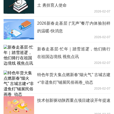
土 勇担育人使命
2026-02-07
2026新春走基层 |“无声”餐厅内体验别样
的温暖-快消息
2026-02-07
新春走基层·忙年｜踏雪巡逻，他们骑行
在祖国边境线 视焦点讯
2026-02-07
特色年货大集点燃新春“烟火气” 古城古建
+“非遗鱼灯”铺展民俗画卷_动态
2026-02-07
技术创新驱动陕西重点项目建设开年提速