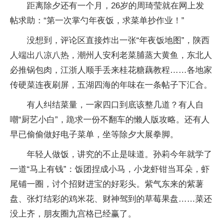
距离除夕还有一个月，26岁的周琦莹就在网上发
帖求助：“第一次掌勺年夜饭，求菜单抄作业！”
没想到，评论区直接炸出一张“年夜饭地图”，陕西
人端出八凉八热，潮州人安利老菜脯蒸大黄鱼，东北人
必推锅包肉，江浙人顺手丢来桂花糖藕教程……各地家
传硬菜连夜刷屏，五湖四海的年味在一条帖子下汇合。
有人纠结菜量，一家四口到底该整几道？有人自
嘲“厨艺小白”，跪求一份不翻车的懒人版攻略。还有人
早已偷偷做好电子菜单，坐等除夕大展拳脚。
年轻人做饭，讲究的不止是味道。孙莉今年就学了
一道“马上有钱”：饭团捏成小马，小龙虾钳当耳朵，虾
尾铺一圈，讨个招财进宝的好彩头。紫气东来的紫薯
盘、张灯结彩的鸡米花、财神驾到的草莓果盘……菜还
没上齐，朋友圈九宫格已经赢了。