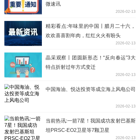
微速讯
2026-02-13
精彩看点:年味里的中国丨腊月二十六，
欢欢喜喜割年肉，红红火火有盼头
2026-02-13
晶采观察丨团圆新形态！“反向春运”3大
特点折射过年方式变迁
2026-02-13
中国海油、悦达投资等成立海上风电公司
2026-02-13
当前热讯:一箭7星！我国成功发射巴基斯
坦PRSC-EO2卫星等7颗卫星
2026-02-13