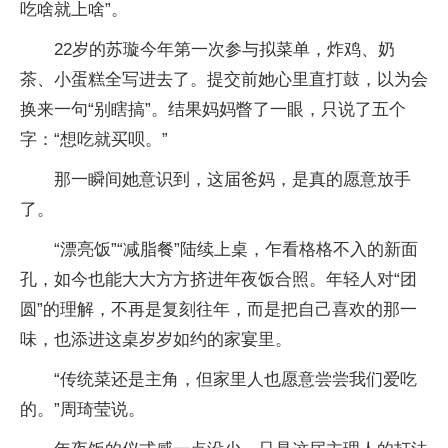
吃啥就上啥”。
22岁的苏璇今年第一次参与拟菜单，炸鸡、奶
茶、小蛋糕全写进去了。提交前她心里直打鼓，以为会
换来一句“别瞎搞”。结果妈妈瞥了一眼，只说了五个
字：“想吃就买呗。”
那一瞬间她意识到，这届爸妈，是真的愿意放手
了。
“漂亮饭”“减脂餐”陆续上桌，乍看格格不入的新面
孔，如今也能大大方方挤进年夜饭合照。年轻人对“团
圆”的理解，不再是复刻往年，而是把自己喜欢的那一
味，也添进这桌岁岁如约的家宴里。
“传统菜还是主角，但家里人也愿意尝尝我们爱吃
的。”周琦莹说。