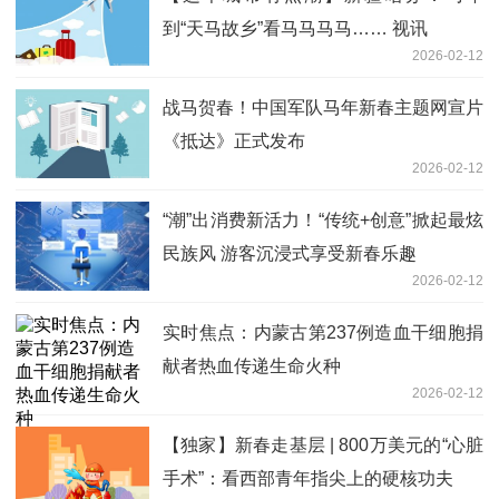
到“天马故乡”看马马马马…… 视讯
2026-02-12
战马贺春！中国军队马年新春主题网宣片
《抵达》正式发布
2026-02-12
“潮”出消费新活力！“传统+创意”掀起最炫
民族风 游客沉浸式享受新春乐趣
2026-02-12
实时焦点：内蒙古第237例造血干细胞捐
献者热血传递生命火种
2026-02-12
【独家】新春走基层 | 800万美元的“心脏
手术”：看西部青年指尖上的硬核功夫