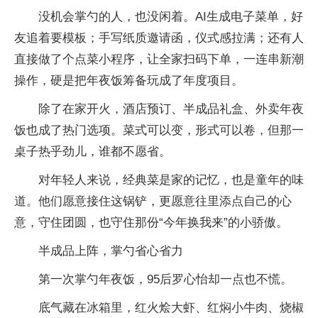
没机会掌勺的人，也没闲着。AI生成电子菜单，好
友追着要模板；手写纸质邀请函，仪式感拉满；还有人
直接做了个点菜小程序，让全家扫码下单，一连串新潮
操作，硬是把年夜饭筹备玩成了年度项目。
除了在家开火，酒店预订、半成品礼盒、外卖年夜
饭也成了热门选项。菜式可以变，形式可以卷，但那一
桌子热乎劲儿，谁都不愿省。
对年轻人来说，经典菜是家的记忆，也是童年的味
道。他们愿意接住这锅铲，更愿意往里添点自己的心
意，守住团圆，也守住那份“今年换我来”的小骄傲。
半成品上阵，掌勺省心省力
第一次掌勺年夜饭，95后罗心怡却一点也不慌。
底气藏在冰箱里，红火烩大虾、红焖小牛肉、烧椒