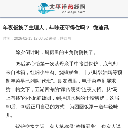
年夜饭换了主理人，年味还守得住吗？_微速讯
时间：2026-02-13 12:03:52 来源：陕西网
除夕倒计时，厨房里的主角悄悄换了。
95后罗心怡第一次从母亲手中接过锅铲，底气却
来自冰箱，红焖小牛肉、烧椒鲈鱼、十八味豉油鸡等预
制年菜早已列队“代班”。朋友圈里，电子菜单刷屏求
赞；帖文下，五湖四海的“家传硬菜”连夜支招。从“马
上有钱”的小龙虾饭团，到拌进水果的干噎酸奶，这届
90后、00后正用自己的方式，为团圆饭添一道年轻味
儿。
锅铲交接之际，有人笑称是“整顿厨房”，也有人说