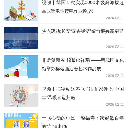
视频丨我国首次实现5000米级高海拔超
高压等电位带电作业|独家
2026-02-11
焦点滚动:长安“花卉经济”绽放振兴新图景
2026-02-11
非遗贺新春 棉絮绘祥瑞 ——新城区文化
馆举办棉絮画迎春艺术作品展
2026-02-11
视频丨拓字帖送春联 “话百家姓 过中国
年”温暖春运归途
2026-02-11
一眼心动的中国｜隆福寺：跨越数百年
的“京”喜相逢