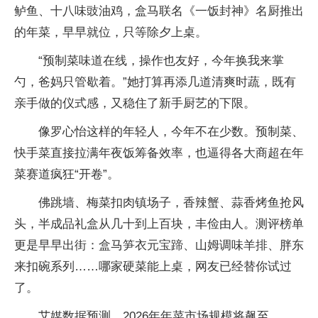
鲈鱼、十八味豉油鸡，盒马联名《一饭封神》名厨推出
的年菜，早早就位，只等除夕上桌。
“预制菜味道在线，操作也友好，今年换我来掌
勺，爸妈只管歇着。”她打算再添几道清爽时蔬，既有
亲手做的仪式感，又稳住了新手厨艺的下限。
像罗心怡这样的年轻人，今年不在少数。预制菜、
快手菜直接拉满年夜饭筹备效率，也逼得各大商超在年
菜赛道疯狂“开卷”。
佛跳墙、梅菜扣肉镇场子，香辣蟹、蒜香烤鱼抢风
头，半成品礼盒从几十到上百块，丰俭由人。测评榜单
更是早早出街：盒马笋衣元宝蹄、山姆调味羊排、胖东
来扣碗系列……哪家硬菜能上桌，网友已经替你试过
了。
艾媒数据预测，2026年年菜市场规模将飙至