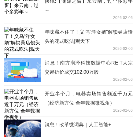
快讯:【澜湄之窗】来云南，过个多彩年
～
2026-02-06
年味藏不住了！义乌“洋女婿”解锁吴店馒
头的花式吃法|观天下
2026-02-06
消息！南方润泽科技数据中心REIT大宗
交易折价成交102.00万股
2026-02-06
开业半个月，电器卖场销售额近千万元
（经济新方位·全年数据微视角）
2026-02-06
消息！改革微词典｜人工智能+