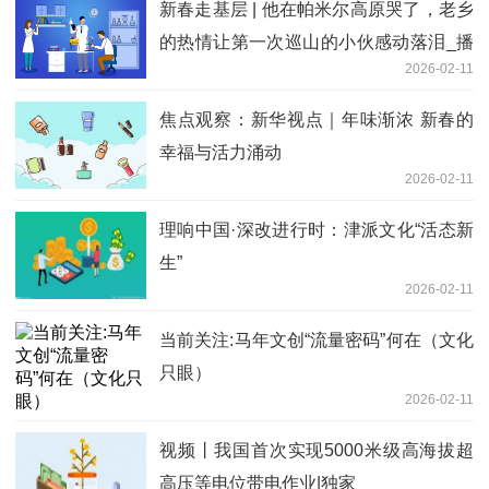
新春走基层 | 他在帕米尔高原哭了，老乡
的热情让第一次巡山的小伙感动落泪_播
2026-02-11
报
焦点观察：新华视点｜年味渐浓 新春的
幸福与活力涌动
2026-02-11
理响中国·深改进行时：津派文化“活态新
生”
2026-02-11
当前关注:马年文创“流量密码”何在（文化
只眼）
2026-02-11
视频丨我国首次实现5000米级高海拔超
高压等电位带电作业|独家