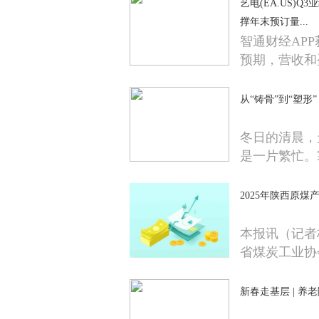
艺电(EA.US)
撑年末预订量...
智通财经APP
预期，营收和
从“铸骨”到“塑形
冬日的清晨，
是一片繁忙。
2025年陕西原煤
本报讯（记者
省煤炭工业协
新春走基层 | 养