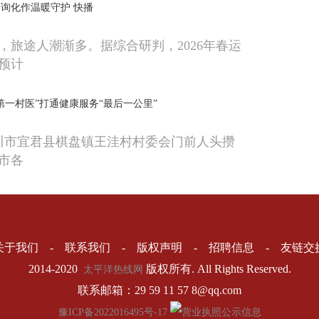
询化作温暖守护 快播
，旅途人潮渐多。据综合研判，2026年春运
预计
第一村医”打通健康服务“最后一公里”
铜川市宜君县棋盘镇王洼村村委会门前人头攒
市各
关于我们 - 联系我们 - 版权声明 - 招聘信息 - 友链交
2014-2020
版权所有. All Rights Reserved.
太平洋热线网
联系邮箱：29 59 11 57 8@qq.com
豫ICP备2022016495号-17
营业执照公示信息