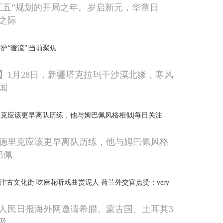
“十五五”规划的开局之年。岁启新元，华章日
之际
护“暖流”|当前聚焦
】1月28日，新疆塔克拉玛干沙漠北缘，寒风
国
克应该更早离队历练，他与姆巴佩风格相似|每日关注
德里克应该更早离队历练，他与姆巴佩风格
巴佩
津古文化街 吃麻花听戏曲赏泥人 荷兰外交官点赞：very
，人民日报海外网邀请希腊、蒙古国、土耳其3
及