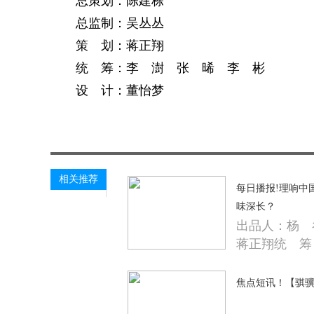
总策划：陈建栋
总监制：吴丛丛
策 划：蒋正翔
统 筹：李 澍 张 晞 李 彬
设 计：董怡梦
关键词：
太平洋热线网
综合资讯
相关推荐
每日播报!理响中
味深长？
出品人：杨 
蒋正翔统 筹
焦点短讯！【骐