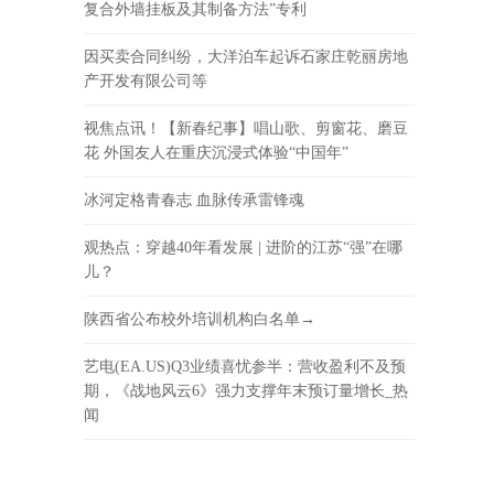
复合外墙挂板及其制备方法”专利
因买卖合同纠纷，大洋泊车起诉石家庄乾丽房地
产开发有限公司等
视焦点讯！【新春纪事】唱山歌、剪窗花、磨豆
花 外国友人在重庆沉浸式体验“中国年”
冰河定格青春志 血脉传承雷锋魂
观热点：穿越40年看发展 | 进阶的江苏“强”在哪
儿？
陕西省公布校外培训机构白名单→
艺电(EA.US)Q3业绩喜忧参半：营收盈利不及预
期，《战地风云6》强力支撑年末预订量增长_热
闻