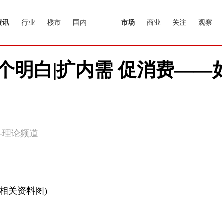
资讯
行业
楼市
国内
市场
商业
关注
观察
个明白|扩内需 促消费——
-理论频道
(相关资料图)