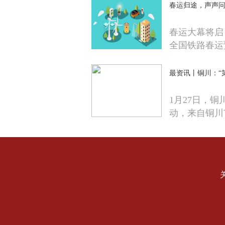
春运归途，声声问
春运大幕将启
全国铁路春运
最资讯丨铜川：“
1月27日，
动，来自铜川