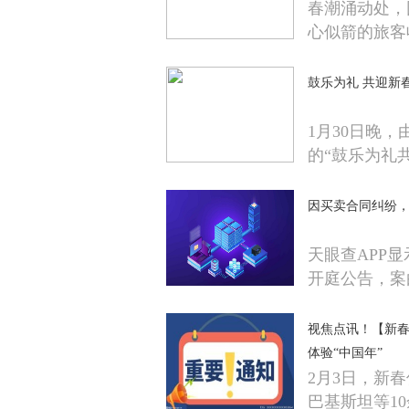
春潮涌动处，
心似箭的旅客
鼓乐为礼 共迎新
1月30日晚
的“鼓乐为礼
因买卖合同纠纷
天眼查APP
开庭公告，案
视焦点讯！【新春
体验“中国年”
2月3日，新
巴基斯坦等1