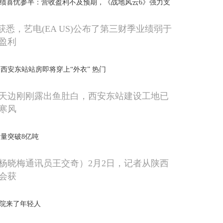
Q3业绩喜忧参半：营收盈利不及预期，《战地风云6》强力支
获悉，艺电(EA US)公布了第三财季业绩弱于
盈利
” 西安东站站房即将穿上“外衣” 热门
天边刚刚露出鱼肚白，西安东站建设工地已
寒风
产量突破8亿吨
杨晓梅通讯员王交奇）2月2日，记者从陕西
会获
老院来了年轻人