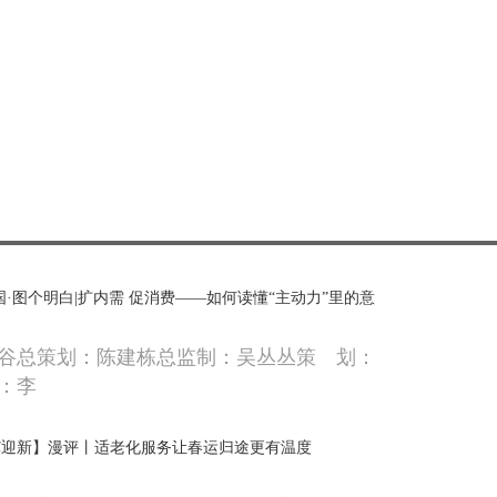
国·图个明白|扩内需 促消费——如何读懂“主动力”里的意
谷总策划：陈建栋总监制：吴丛丛策 划：
：李
骥迎新】漫评丨适老化服务让春运归途更有温度