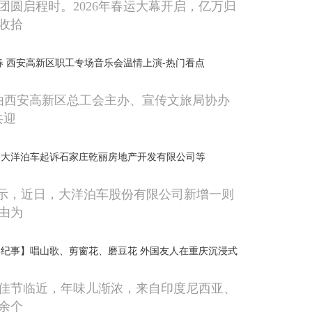
团圆启程时。2026年春运大幕开启，亿万归
收拾
春 西安高新区职工专场音乐会温情上演-热门看点
，由西安高新区总工会主办、宣传文旅局协办
共迎
，大洋泊车起诉石家庄乾丽房地产开发有限公司等
显示，近日，大洋泊车股份有限公司新增一则
由为
纪事】唱山歌、剪窗花、磨豆花 外国友人在重庆沉浸式
春佳节临近，年味儿渐浓，来自印度尼西亚、
0余个