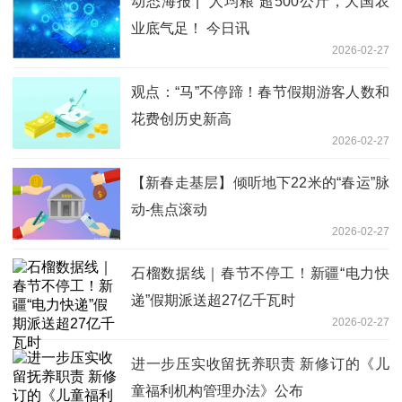
动态海报 | “人均粮”超500公斤，大国农
业底气足！ 今日讯
2026-02-27
观点：“马”不停蹄！春节假期游客人数和
花费创历史新高
2026-02-27
【新春走基层】倾听地下22米的“春运”脉
动-焦点滚动
2026-02-27
石榴数据线｜春节不停工！新疆“电力快
递”假期派送超27亿千瓦时
2026-02-27
进一步压实收留抚养职责 新修订的《儿
童福利机构管理办法》公布