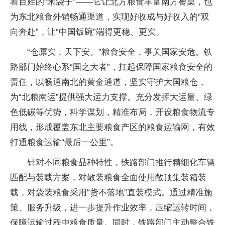
着百姓的“米袋子”——它让北方粮食丰富南方餐桌，也
为东北粮食外销畅通渠道，实现好收成与好收入的“双
向奔赴”，让“中国饭碗”端得更稳、更实。
“仓廪实，天下安。”粮食安全，事关国家安危。铁
路部门始终心系“国之大者”，扛起保障国家粮食安全的
责任，以畅通南北的黄金通道，坚实守护大国粮仓，
为“北粮南运”提供强大运力支撑。充分发挥大运量、绿
色低碳等优势，科学谋划，精准布局，开设粮食物流专
用线，形成覆盖东北主要粮食产区的粮食运输网，有效
打通粮食运输“最后一公里”。
针对不同粮食品种特性，铁路部门推行精细化车辆
匹配与装载方案，对散装粮食全面使用敞顶集装箱装
载，对袋装粮食采用“货不落地”直装模式。通过精准施
策、服务升级，进一步提升作业效率，压缩运转时间，
保障运输过程中粮食质量。同时，铁路部门主动整合铁