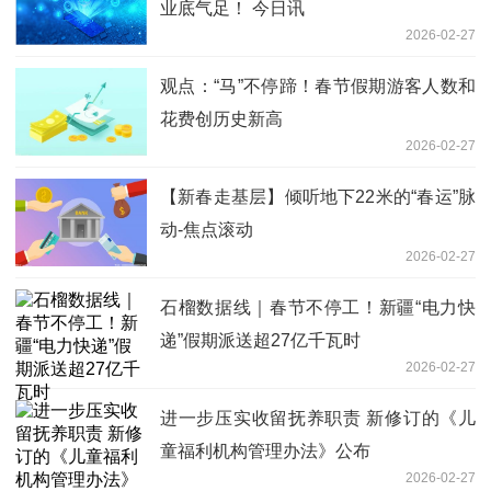
业底气足！ 今日讯
2026-02-27
观点：“马”不停蹄！春节假期游客人数和
花费创历史新高
2026-02-27
【新春走基层】倾听地下22米的“春运”脉
动-焦点滚动
2026-02-27
石榴数据线｜春节不停工！新疆“电力快
递”假期派送超27亿千瓦时
2026-02-27
进一步压实收留抚养职责 新修订的《儿
童福利机构管理办法》公布
2026-02-27