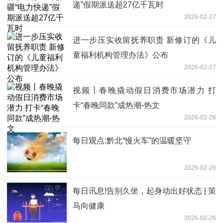
递”假期派送超27亿千瓦时
2026-02-27
进一步压实收留抚养职责 新修订的《儿
童福利机构管理办法》公布
2026-02-27
视频丨春晚撬动假日消费市场潜力 打
卡“春晚同款”成热潮-热文
2026-02-26
每日观点:黔北“慢火车”的温暖坚守
2026-02-26
每日讯息!告别久坐，起身动出好状态 | 策
马向健康
2026-02-26