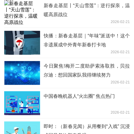
新春走基层丨“天山雪莲”：逆行探亲，温
暖高原战位
2026-02-21
快播：新春走基层｜“年味”派送中！这个
非遗展成中外青年新春打卡地
2026-02-21
今日聚焦!梅开二度助萨索洛取胜，贝拉
尔迪：想回国家队我得继续努力
2026-02-21
中国春晚机器人“火出圈” 焦点热门
2026-02-21
即时：（新春见闻）从用餐到“入戏” 沉浸