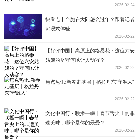
2026-02-24
快看点丨台胞在大陆怎么过年？跟着记者
沉浸式体验
2026-02-22
【好评中国】高原上的格桑花：这位六安
姑娘的坚守何以让人动容？
2026-02-22
焦点热讯:新春走基层｜格拉丹东“守源人”
2026-02-22
文化中国行・联播一瞬丨春节舌尖上的非
遗美味，哪个是你的最爱？
2026-02-22