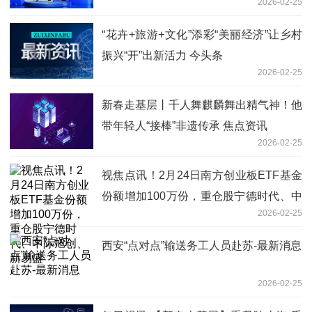
2026-02-25
“花卉+旅游+文化”添彩“美丽经济”让乡村
振兴“开”出新活力 今头条
2026-02-25
新春走基层丨千人舞麒麟舞出精气神！他
带年轻人“接棒”非遗传承 焦点资讯
2026-02-25
视焦点讯！2月24日南方创业板ETF基金
份额增加100万份，重仓股宁德时代、中
2026-02-25
际旭创、新易盛
西安“点对点”输送务工人员赴苏-最新消息
2026-02-25