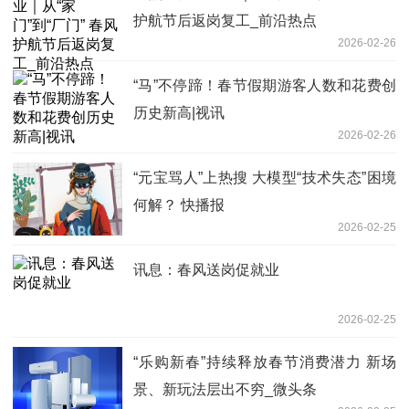
护航节后返岗复工_前沿热点
2026-02-26
“马”不停蹄！春节假期游客人数和花费创
历史新高|视讯
2026-02-26
“元宝骂人”上热搜 大模型“技术失态”困境
何解？ 快播报
2026-02-25
讯息：春风送岗促就业
2026-02-25
“乐购新春”持续释放春节消费潜力 新场
景、新玩法层出不穷_微头条