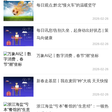
每日观点:黔北“慢火车”的温暖坚守
2026-02-26
每日讯息!告别久坐，起身动出好状态 | 策
马向健康
2026-02-26
万象AI记丨数字消费，春节“潮”坐标
2026-02-26
新春走基层丨我在麦田“种”大戏 天天快报
2026-02-26
浙江海盐“亏本”餐馆的“生意经”：一顿热