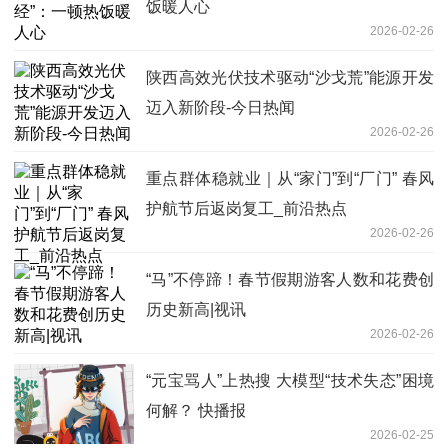
饭暖人心
2026-02-26
陕西高效光伏技术驱动“沙戈荒”能源开发
迈入新阶段-今日热闻
2026-02-26
重点群体稳就业｜从“家门”到“厂门” 春风
护航节后返岗复工_前沿热点
2026-02-26
“马”不停蹄！春节假期游客人数和花费创
历史新高|视讯
2026-02-26
“元宝骂人”上热搜 大模型“技术失态”困境
何解？ 快播报
2026-02-25