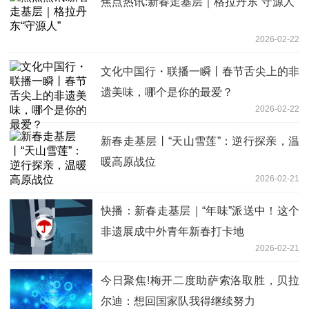
焦点热讯:新春走基层｜格拉丹东“守源人”
2026-02-22
文化中国行・联播一瞬丨春节舌尖上的非
遗美味，哪个是你的最爱？
2026-02-22
新春走基层丨“天山雪莲”：逆行探亲，温
暖高原战位
2026-02-21
快播：新春走基层｜“年味”派送中！这个
非遗展成中外青年新春打卡地
2026-02-21
今日聚焦!梅开二度助萨索洛取胜，贝拉
尔迪：想回国家队我得继续努力