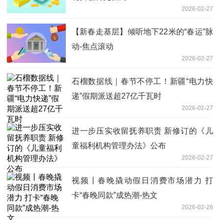
2026-02-27
【新春走基层】倾听地下22米的“春运”脉
动-焦点滚动
2026-02-27
石榴数据线｜春节不停工！新疆“电力快
递”假期派送超27亿千瓦时
2026-02-27
进一步压实收留抚养职责 新修订的《儿
童福利机构管理办法》公布
2026-02-27
视频丨春晚撬动假日消费市场潜力 打
卡“春晚同款”成热潮-热文
2026-02-26