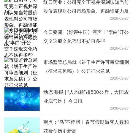
红日药业：公司完全正视并深刻认知当前
股价表现对公司市场形象、再融资能力及
2026-02-27
投资者回报等带来的严峻挑战
今日要闻!【好评中国】河声丨“李白”开公
交？这般文化巧思不妨再多些
2026-02-27
市场监管总局就《饼干生产许可审查细则
（征求意见稿）》公开征求意见
2026-02-27
动态海报 | “人均粮”超500公斤，大国农
业底气足！ 今日讯
2026-02-27
观点：“马”不停蹄！春节假期游客人数和
花费创历史新高