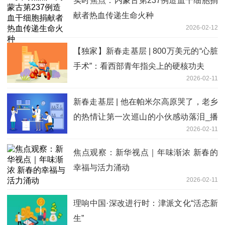
实时焦点：内蒙古第237例造血干细胞捐
献者热血传递生命火种
2026-02-12
【独家】新春走基层 | 800万美元的“心脏
手术”：看西部青年指尖上的硬核功夫
2026-02-11
新春走基层 | 他在帕米尔高原哭了，老乡
的热情让第一次巡山的小伙感动落泪_播
2026-02-11
报
焦点观察：新华视点｜年味渐浓 新春的
幸福与活力涌动
2026-02-11
理响中国·深改进行时：津派文化“活态新
生”