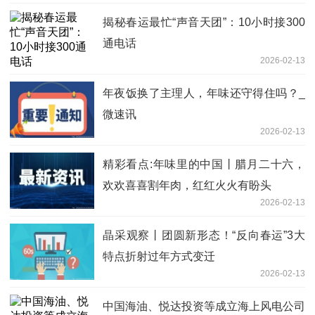
揭秘春运最忙“声音天团”：10小时接300
通电话
2026-02-13
年夜饭换了主理人，年味还守得住吗？_
微速讯
2026-02-13
精彩看点:年味里的中国丨腊月二十六，
欢欢喜喜割年肉，红红火火有盼头
2026-02-13
晶采观察丨团圆新形态！“反向春运”3大
特点折射过年方式变迁
2026-02-13
中国海油、悦达投资等成立海上风电公司