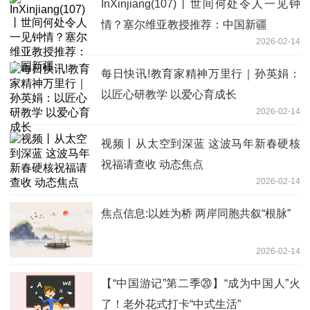
InXinjiang(107)丨世间何处令人一见钟
情？塞尔维亚教授推荐：中国新疆
2026-02-14
每日快讯!教育家精神万里行｜孙英娟：
以匠心研教学 以爱心育成长
2026-02-14
视频丨从太空到深蓝 这波马年新春硬核
祝福请查收 动态焦点
2026-02-14
焦点信息:以姓为桥 两岸同胞共叙“根脉”
2026-02-14
【“中国游记”第二季⑳】“成为中国人”火
了！老外花式打卡“中式生活”