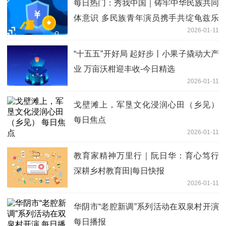
每日热门：秀我中国｜铸牢中华民族共同
体意识 多民族青年演员携手共绽龟兹乐
2026-01-11
舞之华
“十五五”开好局 起好步丨小果子撬动大产
业 万亩沃柑迎丰收-今日精选
2026-01-11
戈壁滩上，军垦文化浸润心田（乡见）
每日焦点
2026-01-11
教育家精神万里行｜阮日华：育心笃行
深耕乡村教育田|每日快报
2026-01-11
华阴市“老腔新调”系列活动在双泉村开演
每日播报