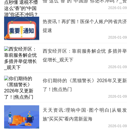
懵 这么“香”的“中国游”你还不冲吗？_资
2026-01-09
讯
热资讯！再扩围！医保个人账户跨省共济
提速
2026-01-09
西安经开区：靠前服务解企忧 多措并举
促增长_观天下
2026-01-09
你们期待的《黑猫警长》2026年又更新
了！|焦点热门
2026-01-09
天天资讯:理响中国·图个明白|从银发
族“买买买”看内需新蓝海
2026-01-09