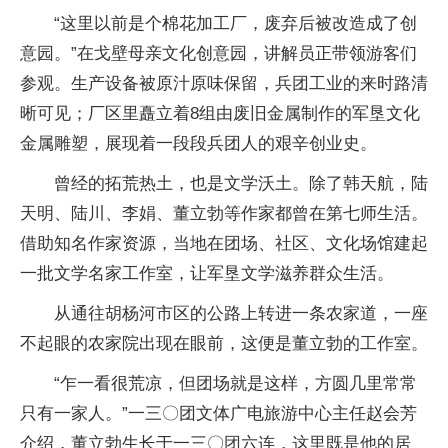
“这里以前是个棉花加工厂，废弃后被改造成了创
意园。”在戈壁母亲文化创意园，讲解员正带领游客们
参观。生产设备被原汁原味保留，兵团工业的来时路清
晰可见；厂区里矗立着8组由废旧金属制作的军垦文化
金属雕塑，展现着一段段兵团人的艰辛创业史。
曾经的拓荒热土，也是文学沃土。除了韩天航，陆
天明、陆川、李娟、董立勃等作家都曾在第七师生活。
借助知名作家资源，当地在团场、社区、文化场馆建起
一批文学名家工作室，让军垦文学滋养群众生活。
从通往胡杨河市区的公路上转进一条农家道，一座
不起眼的农家院出现在眼前，这便是董立勃的工作室。
“乍一看很荒凉，但团场就是这样，方圆几里常常
只有一家人。”一三〇团文体广电旅游中心主任赵会芳
介绍，董立勃生长于一三〇团六连，这里既是他的居