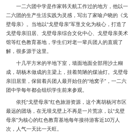
一二六团中学是作家韩天航工作过的地方，他以一
二六团的生产生活实践为灵感，写出了家喻户晓的《戈
壁母亲》。当地以“戈壁母亲”军垦文化为核心，打造了
戈壁母亲旧居、戈壁母亲综合文化中心、戈壁母亲美术
馆等红色教育基地，学生们对老一辈兵团人的直观了
解，很多源于这里。
十几平方米的半地下室，墙面地面全部用沙土糊
成，胡杨木做成的主梁上，挂着简陋的煤油灯。戈壁母
亲旧居里，保留着兵团人最开始住的“地窝子”，一二六
团中学每年都会组织学生前来参观。
依托“戈壁母亲”红色旅游资源，这个离胡杨河市区
最远的团场，在无垠戈壁上不再是一片荒凉，以“戈壁
母亲”为核心的红色教育基地每年接待游客近10万人
次，人气一天比一天旺。