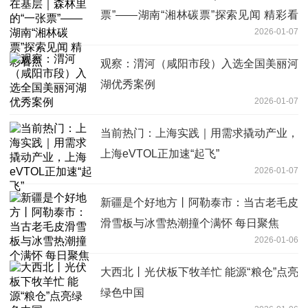
票”——湖南“湘林碳票”探索见闻 精彩看
2026-01-07
点
观察：渭河（咸阳市段）入选全国美丽河
湖优秀案例
2026-01-07
当前热门：上海实践｜用需求撬动产业，
上海eVTOL正加速“起飞”
2026-01-07
新疆是个好地方丨阿勒泰市：当古老毛皮
滑雪板与冰雪热潮撞个满怀 每日聚焦
2026-01-06
大西北丨光伏板下牧羊忙 能源“粮仓”点亮
绿色中国