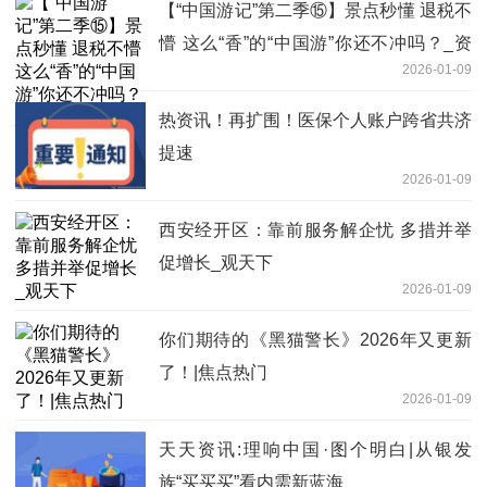
【“中国游记”第二季⑮】景点秒懂 退税不
懵 这么“香”的“中国游”你还不冲吗？_资
2026-01-09
讯
热资讯！再扩围！医保个人账户跨省共济
提速
2026-01-09
西安经开区：靠前服务解企忧 多措并举
促增长_观天下
2026-01-09
你们期待的《黑猫警长》2026年又更新
了！|焦点热门
2026-01-09
天天资讯:理响中国·图个明白|从银发
族“买买买”看内需新蓝海