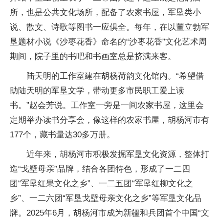
所，也是公共文化场所，配备了农家书屋，军垦类小
说、散文、诗歌等图书一应俱全。每年，在以董立勃军
垦题材小说《沙枣花香》命名的“沙枣花香”文化艺术周
期间，院子里的书吧和书画室总是挤满来客。
陆天明的工作室建在胡杨荷韵文化馆内。“希望借
助陆天明的军垦文学，带动更多市民职工爱上读
书。”赵会芳说。工作室一旁是一间农家书屋，这里会
定期举办读书分享会，像这样的农家书屋，胡杨河市有
177个，藏书量达30多万册。
近年来，胡杨河市积极发掘军垦文化资源，整体打
造“戈壁母亲”品牌，结合各团特色，形成了一二四
团“军垦红果文化之乡”、一二五团“军垦红柳文化之
乡”、一二六团“军垦戈壁母亲文化之乡”等军垦文化品
牌。2025年6月，胡杨河市成为新疆和兵团首个中国“文