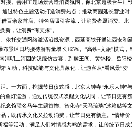
对接。善用主题场景营造消费氛围，像北京超极合生汇“
样，通过特色主题活动打造消费热点；推动商圈延长营业时
wn凭借百余家首店、特色店吸引客流，让消费者愿消费。此
换新，让消费“有支撑”。
链条。依托交通网络激活沿线资源，西延高铁开通让西安和
布景区日均接待游客量增长165%。“高铁+文旅”模式，
从河南清明上河园的汉服仿古宴，到滕王阁、黄鹤楼、岳阳楼
鹅”互动，科技赋能与文化具象化，让游客从“看风景”变
活。一方面，挖掘节日仪式感，北京大钟寺“永乐大钟”
街的鱼灯巡游，通过传统仪式唤醒文化认同，让节日更有
纪念馆联名马年主题首饰、智化寺“天马琉璃”冰箱贴等
品，既传承文化又拉动消费，让节日更有新意。“情绪价
祈福等活动，满足人们对情感共鸣的需求，让传统节日成