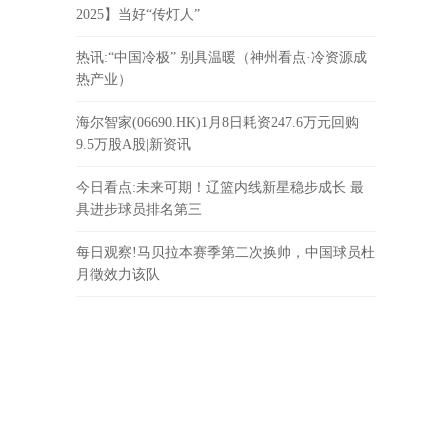
2025】当好“传灯人”
热讯:“中国冷极” 别具温暖（神州看点·冷资源成
热产业）
海尔智家(06690.HK)1月8日耗资247.6万元回购
9.5万股A股|新资讯
今日看点:未来可期！辽篮内线新星稳步成长 最
具进步球员排名第三
每日观察!马贝拉本赛季第二次换帅，中国球员杜
月徵效力该队