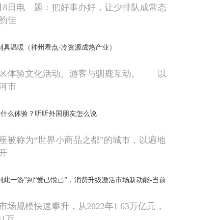
月8日电 题：把好事办好，让少排队成常态
韵佳
” 别具温暖（神州看点·冷资源成热产业）
林区体验文化活动。游客与驯鹿互动。 以
河市
种什么体验？听听外国朋友怎么说
座被称为“世界小商品之都”的城市，以遍地
开
到此一游”到“爱己悦己”，消费升级激活市场新动能-当前
场规模快速攀升，从2022年1 63万亿元，
31万