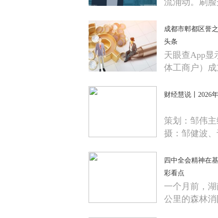
流涌动。刷脸
成都市郫都区誉之
头条
天眼查App
体工商户）成
财经慧说丨2026
策划：邹伟主
摄：邹健波、
四中全会精神在基
彩看点
一个月前，湖
公里的森林消