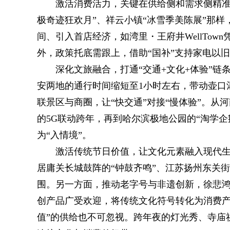
激活消费活力，关键在供给侧和需求侧精准
极奇迹狂欢月”、祥云小镇“冰雪季美陈展”那
间、引入首店经济，如湾里・王府井WellTo
外，政策托底需跟上，借助“国补”支持家电以旧
深化文旅融合，打通“交通+文化+体验”
安两地的通行时间缩短至1小时左右，带动壶口瀑
联景区与商圈，让“快交通”对接“慢体验”。
的5G联动跨年，再到哈尔滨极地公园的“淘学企
为“入情境”。
激活传统节日价值，让文化元素融入现代生
居庸关长城鼓阵的“钟鼓齐鸣”、江苏扬州东关
围。另一方面，推动老字号与非遗创新，徐悲鸿
创产品广受欢迎，将传统文化符号转化为消费产
值”的供给也不可忽视。跨年夜的灯光秀、寺庙