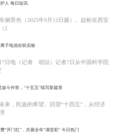
护人 每日短讯
侧景色（2025年9月12日摄）。赵彬在西安
（2
锂离子电池在轨实验
月7日电（记者 胡喆）记者7日从中国科学院
空
笔奋斗作答，“十五五”续写新篇章
未来，民族的希望。回望“十四五”，从经济
理
费“开门红”，共襄全年“满堂彩” 今日热门