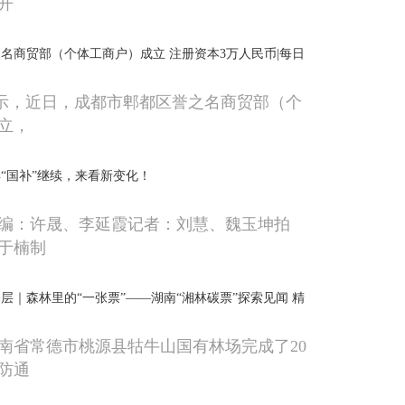
开
名商贸部（个体工商户）成立 注册资本3万人民币|每日
显示，近日，成都市郫都区誉之名商贸部（个
立，
年“国补”继续，来看新变化！
编：许晟、李延霞记者：刘慧、魏玉坤拍
于楠制
层｜森林里的“一张票”——湖南“湘林碳票”探索见闻 精
南省常德市桃源县牯牛山国有林场完成了20
防通