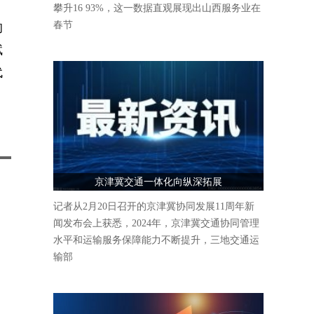
攀升16 93%，这一数据直观展现出山西服务业在
春节
的
赋
代
京津冀交通一体化向纵深拓展
记者从2月20日召开的京津冀协同发展11周年新
闻发布会上获悉，2024年，京津冀交通协同管理
水平和运输服务保障能力不断提升，三地交通运
输部