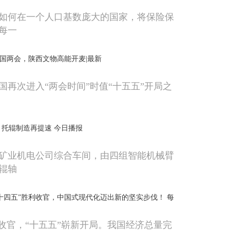
讯如何在一个人口基数庞大的国家，将保险保
每一
6全国两会，陕西文物高能开麦|最新
国再次进入“两会时间”时值“十五五”开局之
岗 托辊制造再提速 今日播报
矿业机电公司综合车间，由四组智能机械臂
辊轴
十四五”胜利收官，中国式现代化迈出新的坚实步伐！ 每
利收官，“十五五”崭新开局。我国经济总量完