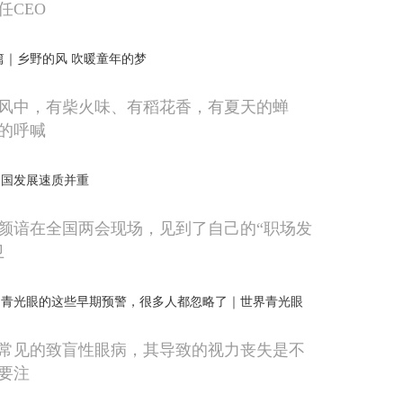
任CEO
篇｜乡野的风 吹暖童年的梦
风中，有柴火味、有稻花香，有夏天的蝉
的呼喊
中国发展速质并重
颜谙在全国两会现场，见到了自己的“职场发
卫
？青光眼的这些早期预警，很多人都忽略了｜世界青光眼
常见的致盲性眼病，其导致的视力丧失是不
要注