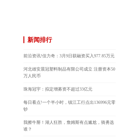
新闻排行
前沿资讯!佳力奇：3月9日获融资买入977.85万元
河北雄安晨冠塑料制品有限公司成立 注册资本50
万人民币
珠海冠宇：拟定增募资不超过33亿元
每日看点!一个半小时，镇江工行点出136996元零
钞
我擦牛掰！湖人狂胜，詹姆斯有点尴尬，骑勇选
谁？