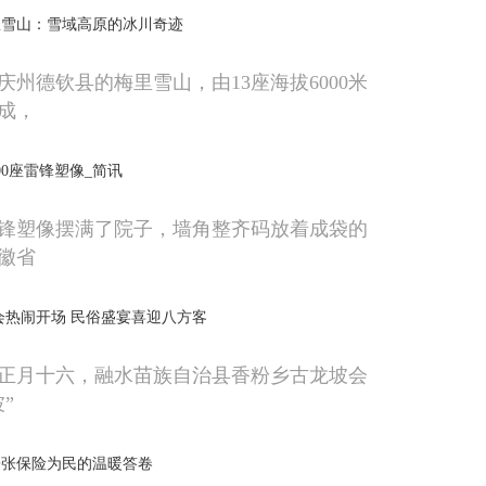
里雪山：雪域高原的冰川奇迹
庆州德钦县的梅里雪山，由13座海拔6000米
成，
00座雷锋塑像_简讯
锋塑像摆满了院子，墙角整齐码放着成袋的
徽省
会热闹开场 民俗盛宴喜迎八方客
历正月十六，融水苗族自治县香粉乡古龙坡会
”
一张保险为民的温暖答卷