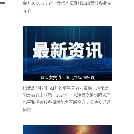
攀升16 93%，这一数据直观展现出山西服务业在
春节
京津冀交通一体化向纵深拓展
记者从2月20日召开的京津冀协同发展11周年新
闻发布会上获悉，2024年，京津冀交通协同管理
水平和运输服务保障能力不断提升，三地交通运
输部