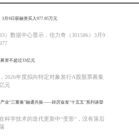
3月9日获融资买入977.85万元
033）数据中心显示，佳力奇（301586）3月9
77
募资不超过33亿元
，2026年度拟向特定对象发行A股股票募集
3亿元
产业“三重奏”融通共振——踔厉奋发“十五五”系列谈㉜
在科学技术的迭代更新中“变形”，没有落后
落