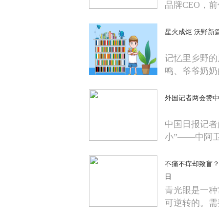
品牌CEO，前
星火成炬 沃野新
记忆里乡野的
鸣、爷爷奶奶
外国记者两会赞
中国日报记者
小”——中阿
不痛不痒却致盲
日
青光眼是一种
可逆转的。需