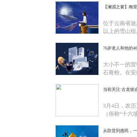
【澜湄之窗】梅
位于云南省迪
以上的雪山组
76岁老人和他的4
大小不一的雷
石膏粉。在安
当前关注:古龙坡
3月4日，农
（俗称“十六坡
从防贫到惠民，